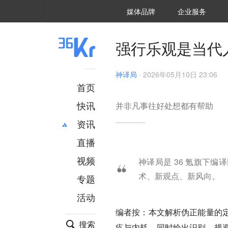
36氪Auto
数字时氪
企业号
未来消费
智能涌现
未来城市
启动Power on
媒体品牌
企业服务
企服点评
36氪出海
36氪研究院
潮生TIDE
36氪企服点评
36Kr研究院
36氪财经
职场bonus
36碳
后浪研究所
36Kr创新咨询
暗涌Waves
硬氪
氪睿研究院
强行乐观是当代
神译局
·
2026年05月10日 23:06
首页
快讯
并非凡事往好处想都有帮助
资讯
直播
最新
推荐
创投
财经
视频
神译局是 36 氪旗下
汽车
AI
术、新观点、新风向。
专题
科技
项目推荐
活动
专精特新
安徽
编者按：本文解析伪正能量的
搜索
疚与内耗，同时给出识别、规