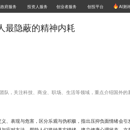
创投发布
项目推荐
核心服务
LP源计划
政府服务
投资人服务
创业者服务
创投平台
AI测
36氪Pro
VClub
VClub投资机构库
创投氪堂
城市之窗
投资机构职位推介
企业入驻
投资人认证
人最隐蔽的精神内耗
编译团队，关注科技、商业、职场、生活等领域，重点介绍国外的
定义、表现与危害，区分乐观与伪积极，指出压抑负面情绪会引
避与应对方法，帮助人们接纳真实情绪，建立健康心理状态。文