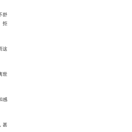
不舒
、拒
而这
离世
和感
，甚