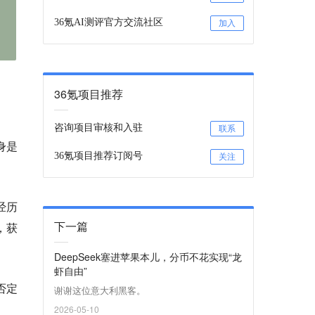
36氪AI测评官方交流社区
加入
36氪项目推荐
咨询项目审核和入驻
联系
身是
36氪项目推荐订阅号
关注
经历
下一篇
，获
DeepSeek塞进苹果本儿，分币不花实现“龙
虾自由”
否定
谢谢这位意大利黑客。
2026-05-10