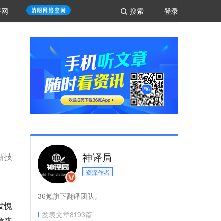
评网
搜索
登录
神译局
新技
资深作者
36氪旗下翻译团队。
发愧
发表文章
8193
篇
章来