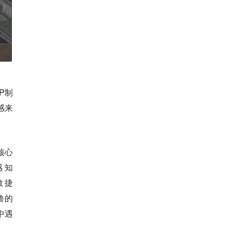
P制
感来
核心
感知
、敏捷
鲁的
中遇