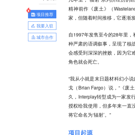
精神前作《废土》（Waste
项目推荐
家，但随着时间推移，它逐渐
我要入驻
自1997年发售至今的28年
城市合作
种严肃的语调叙事，呈现了核
会感受到深深的挫败，因为它
角色就会死亡。
“我从小就是末日题材科幻小说的
戈（Brian Fargo）说
久，Interplay转型成为一
授权给我使用，但多年来一直
将它命名为‘辐射’。”
项目起源