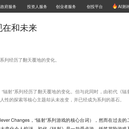
创投发布
项目推荐
核心服务
LP源计划
政府服务
投资人服务
创业者服务
创投平台
AI测
36氪Pro
VClub
VClub投资机构库
创投氪堂
城市之窗
投资机构职位推介
企业入驻
投资人认证
现在和未来
射”系列经历了翻天覆地的变化。
，“辐射”系列经历了翻天覆地的变化。但与此同时，由初代《辐
人性的探索等核心主题却从未改变，并已经成为系列的基石。
ever Changes，“辐射”系列游戏的核心台词），然而在过去的
巨大变化令人惊讶。初代《辐射》是一款受桌游、纸笔冒险游戏