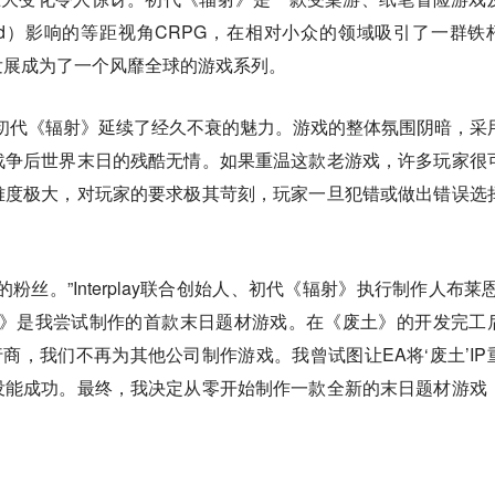
land）影响的等距视角CRPG，在相对小众的领域吸引了一群铁
发展成为了一个风靡全球的游戏系列。
里，初代《辐射》延续了经久不衰的魅力。游戏的整体氛围阴暗，采
战争后世界末日的残酷无情。如果重温这款老游戏，许多玩家很
难度极大，对玩家的要求极其苛刻，玩家一旦犯错或做出错误选
粉丝。”Interplay联合创始人、初代《辐射》执行制作人布莱恩
，“《废土》是我尝试制作的首款末日题材游戏。在《废土》的开发完工
家发行商，我们不再为其他公司制作游戏。我曾试图让EA将‘废土’IP
没能成功。最终，我决定从零开始制作一款全新的末日题材游戏