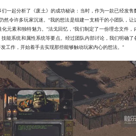
法戈和同事们一起分析了《废土》的成功秘诀：当时，作为一款已经发售
仍然令许多玩家沉迷。“我的想法是组建一支精干的小团队，让
化元素和独特魅力。”法戈回忆，“我们制定了一份理念文件，
、技能系统和属性系统等要点。经过团队内部讨论，我们明确了
发工作，开始着手去实现那些能够触动玩家内心的想法。”