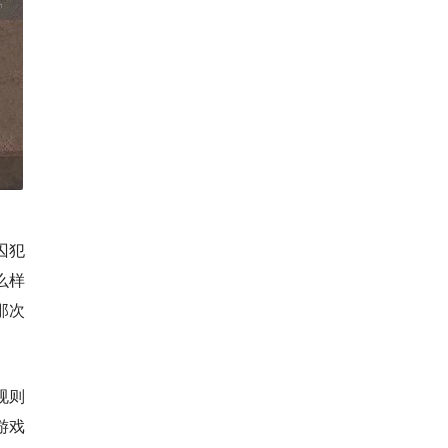
囚犯
么样
那次
规则
游戏