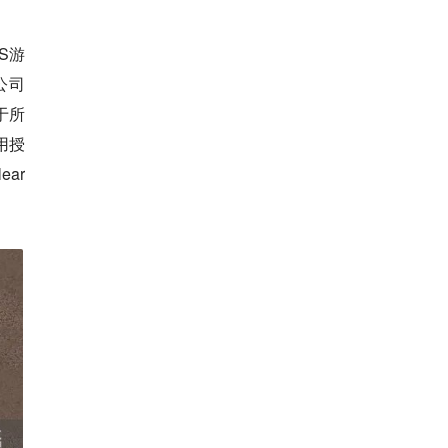
S游
公司
于所
用授
ar