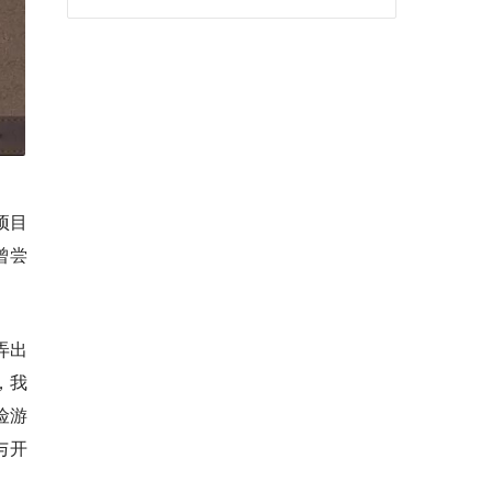
项目
曾尝
弄出
，我
险游
与开