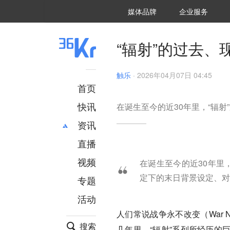
36氪Auto
数字时氪
企业号
未来消费
智能涌现
未来城市
启动Power on
媒体品牌
企业服务
企服点评
36氪出海
36氪研究院
潮生TIDE
36氪企服点评
36Kr研究院
36氪财经
职场bonus
36碳
后浪研究所
36Kr创新咨询
暗涌Waves
硬氪
氪睿研究院
“辐射”的过去、
触乐
·
2026年04月07日 04:45
首页
快讯
在诞生至今的近30年里，“辐
资讯
直播
最新
推荐
创投
财经
视频
在诞生至今的近30年里
汽车
AI
定下的末日背景设定、对
专题
科技
项目推荐
活动
专精特新
安徽
人们常说战争永不改变（War N
搜索
几年里，“辐射”系列所经历的