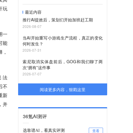
杆玩
最近内容
推行AI提效后，策划们开始加班赶工期
2026-08-07
用一
当AI开始重写小游戏生产流程，真正的变化
可能
何时发生？
2026-07-31
择，
索尼取消实体盘前后，GOG和我们聊了两
次“拥有”这件事
2026-07-07
·法
后不
阅读更多内容，狠戳这里
重新
，并
36氪AI测评
选靠谱AI，看真实评测
查看