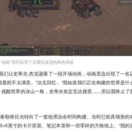
“辐射”系列采用了沿袭自桌游的角色系统
我们让史蒂夫·杰克逊看了一段开场动画，动画里边出现了一名
显然不太满意。”法戈回忆，“我知道我们正在构建的世界是什
》残酷世界的冰山一角，史蒂夫肯定无法接受……所以我终止了
，泰勒将目光转向了一套他用业余时间构建、当时已初具雏形的
在3×5英寸的卡片背面、笔记本里和一些零碎的方格纸上。“我的