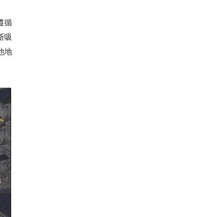
遵循
断吸
他地