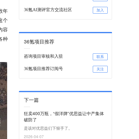
数年
36氪AI测评官方交流社区
加入
这个
内容
各种
36氪项目推荐
咨询项目审核和入驻
联系
36氪项目推荐订阅号
关注
下一篇
狂卖400万瓶，“假洋牌”优思益让中产集体
破防了
是该对优思益们下狠手了。
2026-04-07