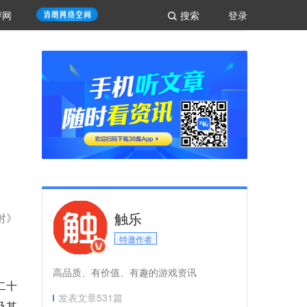
评网
搜索
登录
触乐
射》
特邀作者
高品质、有价值、有趣的游戏资讯
二十
发表文章
531
篇
及其