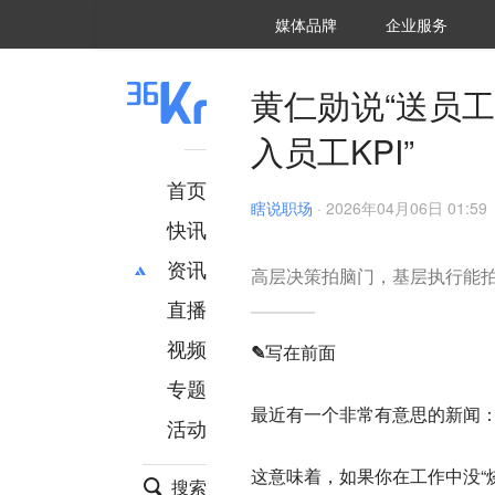
36氪Auto
数字时氪
企业号
未来消费
智能涌现
未来城市
启动Power on
媒体品牌
企业服务
企服点评
36氪出海
36氪研究院
潮生TIDE
36氪企服点评
36Kr研究院
36氪财经
职场bonus
36碳
后浪研究所
36Kr创新咨询
暗涌Waves
硬氪
氪睿研究院
黄仁勋说“送员
入员工KPI”
首页
瞎说职场
·
2026年04月06日 01:59
快讯
资讯
高层决策拍脑门，基层执行能
直播
最新
推荐
创投
财经
视频
✎写在前面
汽车
AI
专题
科技
项目推荐
最近有一个非常有意思的新闻：
活动
专精特新
安徽
这意味着，如果你在工作中没“
搜索