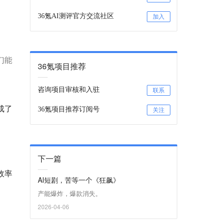
36氪AI测评官方交流社区
加入
们能
36氪项目推荐
咨询项目审核和入驻
联系
成了
36氪项目推荐订阅号
关注
下一篇
效率
AI短剧，苦等一个《狂飙》
产能爆炸，爆款消失。
2026-04-06