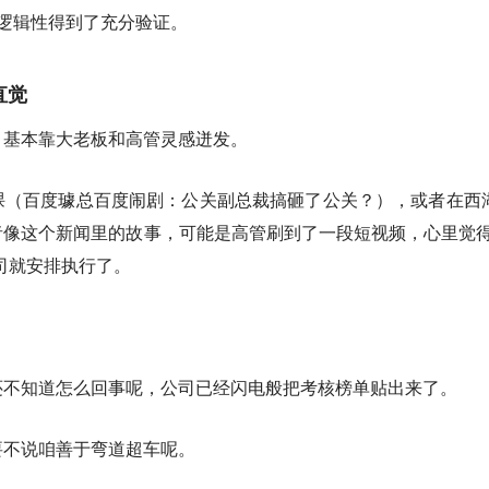
逻辑性得到了充分验证。
直觉
，基本靠大老板和高管灵感迸发。
课（百度璩总百度闹剧：公关副总裁搞砸了公关？），或者在西
像这个新闻里的故事，可能是高管刷到了一段短视频，心里觉得
司就安排执行了。
。
还不知道怎么回事呢，公司已经闪电般把考核榜单贴出来了。
要不说咱善于弯道超车呢。