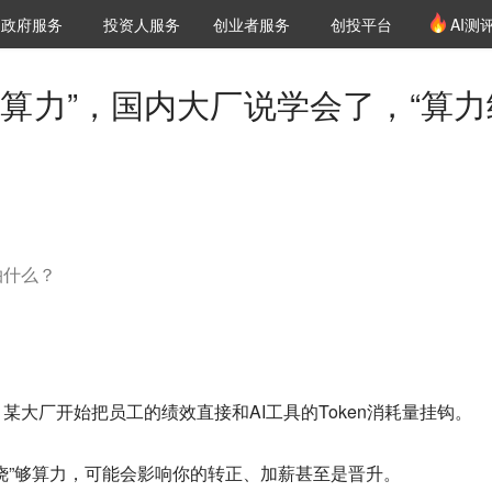
创投发布
项目推荐
核心服务
LP源计划
政府服务
投资人服务
创业者服务
创投平台
AI测
36氪Pro
VClub
VClub投资机构库
创投氪堂
城市之窗
投资机构职位推介
企业入驻
投资人认证
工算力”，国内大厂说学会了，“算力
拍什么？
某大厂开始把员工的绩效直接和AI工具的Token消耗量挂钩。
烧”够算力，可能会影响你的转正、加薪甚至是晋升。