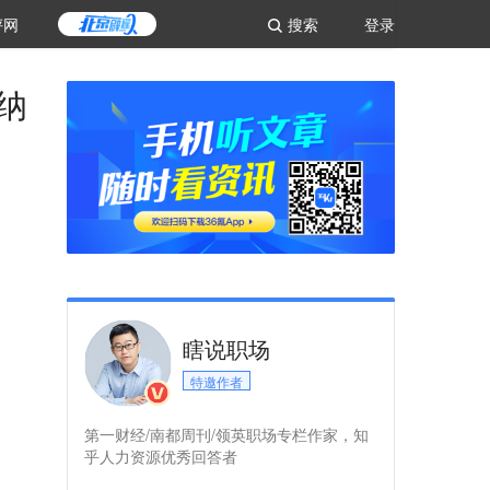
评网
搜索
登录
纳
瞎说职场
特邀作者
第一财经/南都周刊/领英职场专栏作家，知
乎人力资源优秀回答者