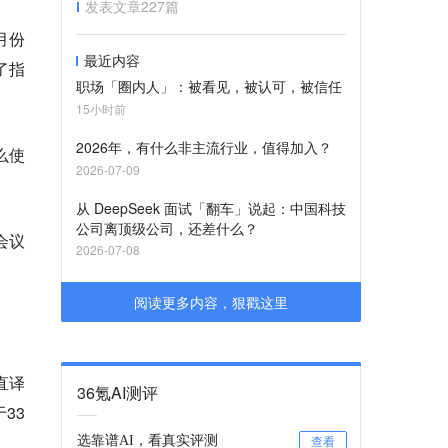
发表文章
227
篇
月份
最近内容
了指
职场「圈内人」：被看见，被认可，被信任
15小时前
2026年，有什么非主流行业，值得加入？
么使
2026-07-09
从 DeepSeek 面试「翻车」说起：中国科技
公司离顶级公司，还差什么？
会议
2026-07-08
阅读更多内容，狠戳这里
直译
36氪AI测评
33
。
选靠谱AI，看真实评测
查看