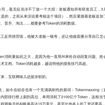
公司，毫无征兆冷不丁放一个大招：老板通知所有研发员工，3
出炉了（是的，之前从来没说要考核这个项目），然后紧接着老板追加
、晋升、淘汰……都要参考Token的消耗数据。
的员工反而很苦恼，他被大老板一顿夸，还让他做直播分享自己怎
ken消耗量如此之大，是因为他一直用AI来给自动回复问题、抢
术文档。Token消耗越多，越说明他的摸鱼技巧高超。
下来，互联网味儿还挺浓郁的。
如今在硅谷也有一个充满讽刺性的新词：Tokenmaxxing（
在内部排行榜上刷到高位，单周消耗了2100亿个Token，这相当于
程师每月的AI账单高达15万美元，甚至比他本人的工资还要高 