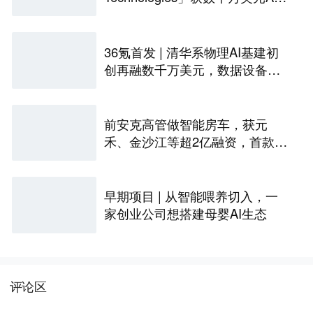
融资｜36氪首发
36氪首发 | 清华系物理AI基建初
创再融数千万美元，数据设备进
入全球化规模交付
前安克高管做智能房车，获元
禾、金沙江等超2亿融资，首款产
品2027年初量产｜硬氪首发
早期项目 | 从智能喂养切入，一
家创业公司想搭建母婴AI生态
评论区