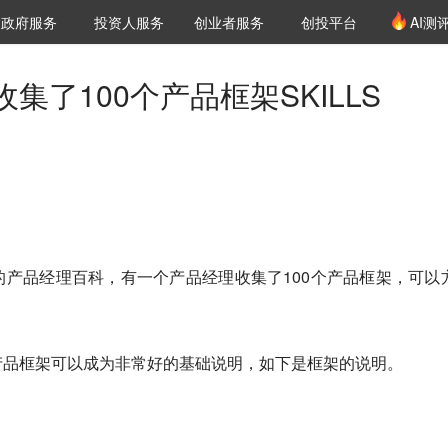
创投发布
项目推荐
核心服务
LP源计划
政府服务
投资人服务
创业者服务
创投平台
AI测
36氪Pro
VClub
VClub投资机构库
创投氪堂
城市之窗
投资机构职位推介
企业入驻
投资人认证
集了100个产品框架SKILLS
产品经理百科，有一个产品经理收集了100个产品框架，可以
产品框架可以成为非常好的基础说明，如下是框架的说明。