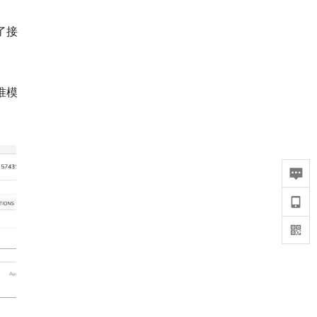
了接
准模