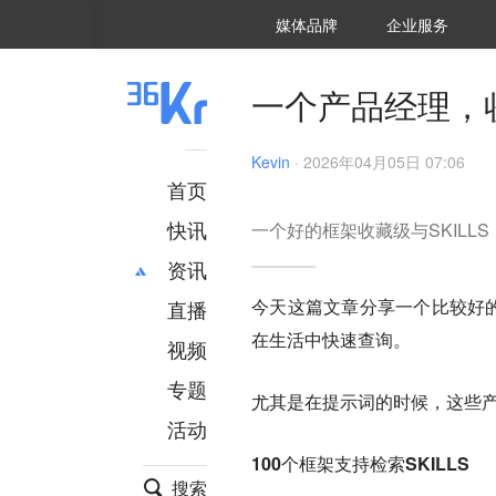
36氪Auto
数字时氪
企业号
未来消费
智能涌现
未来城市
启动Power on
媒体品牌
企业服务
企服点评
36氪出海
36氪研究院
潮生TIDE
36氪企服点评
36Kr研究院
36氪财经
职场bonus
36碳
后浪研究所
36Kr创新咨询
暗涌Waves
硬氪
氪睿研究院
一个产品经理，收
Kevin
·
2026年04月05日 07:06
首页
快讯
一个好的框架收藏级与SKILLS
资讯
今天这篇文章分享一个比较好的
直播
最新
推荐
在生活中快速查询。
创投
财经
视频
汽车
AI
专题
尤其是在提示词的时候，这些
科技
项目推荐
活动
专精特新
安徽
100个框架支持检索SKILLS
搜索