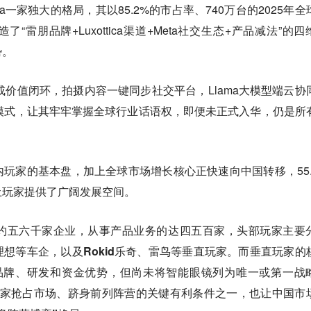
a一家独大的格局，其以85.2%的市占率、740万台的2025年全
雷朋品牌+Luxottica渠道+Meta社交生态+产品减法”的四
势。
形成价值闭环，拍摄内容一键同步社交平台，Llama大模型端云协
”的模式，让其牢牢掌握全球行业话语权，即便未正式入华，仍是所
玩家的基本盘，加上全球市场增长核心正快速向中国转移，55.
土玩家提供了广阔发展空间。
约五六千家企业，从事产品业务的达四五百家，头部玩家主要
想等车企，以及Rokid乐奇、雷鸟等垂直玩家。而垂直玩家的
品牌、研发和资金优势，但尚未将智能眼镜列为唯一或第一战
玩家抢占市场、跻身前列阵营的关键有利条件之一，也让中国市