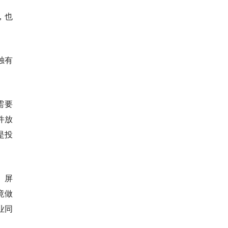
，也
独有
需要
件放
是投
、屏
竟做
业同