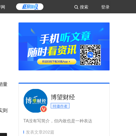
评网
搜索
登录
销量
博望财经
特邀作者
实则
TA没有写简介，但内敛也是一种表达
发表文章
202
篇