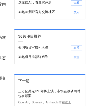
选靠谱AI，看真实评测
身肉
查看
36氪AI测评官方交流社区
加入
36氪项目推荐
为核
咨询项目审核和入驻
联系
生态
36氪项目推荐订阅号
关注
要交
下一篇
三万亿美元IPO即将上演，市场在激动同时
也在颤栗
OpenAI、SpaceX、Anthropic箭在弦上