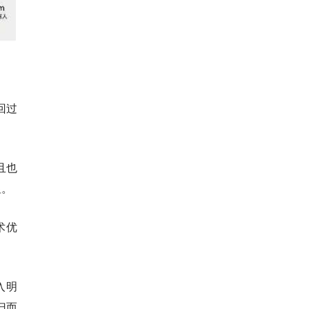
回过
且也
显。
术优
入明
归而