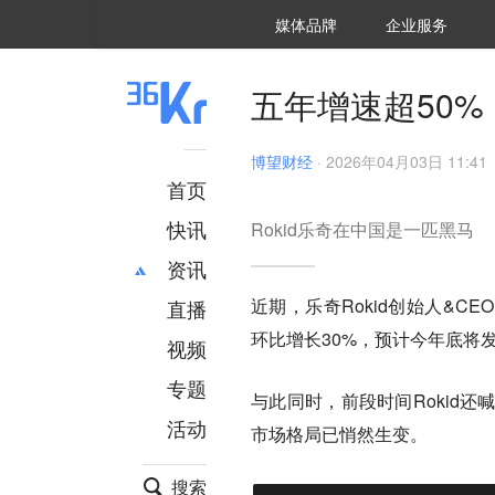
36氪Auto
数字时氪
企业号
未来消费
智能涌现
未来城市
启动Power on
媒体品牌
企业服务
企服点评
36氪出海
36氪研究院
潮生TIDE
36氪企服点评
36Kr研究院
36氪财经
职场bonus
36碳
后浪研究所
36Kr创新咨询
暗涌Waves
硬氪
氪睿研究院
五年增速超50%，
博望财经
·
2026年04月03日 11:41
首页
快讯
Rokid乐奇在中国是一匹黑马
资讯
近期，乐奇Rokid创始人&C
直播
最新
推荐
环比增长30%，预计今年底将
创投
财经
视频
汽车
AI
专题
与此同时，前段时间Rokid
科技
项目推荐
活动
专精特新
安徽
市场格局已悄然生变。
搜索