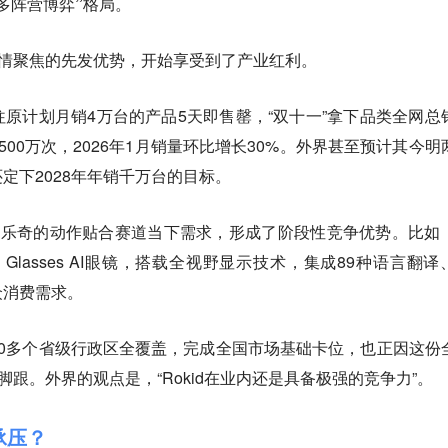
多阵营博弈”格局。
助全情聚焦的先发优势，开始享受到了产业红利。
原计划月销4万台的产品5天即售罄，“双十一”拿下品类全网总
00万次，2026年1月销量环比增长30%。外界甚至预计其今明
定下2028年年销千万台的目标。
id乐奇的动作贴合赛道当下需求，形成了阶段性竞争优势。比如
D Glasses AI眼镜，搭载全视野显示技术，集成89种语言翻译
众消费需求。
0多个省级行政区全覆盖，完成全国市场基础卡位，也正因这份
了脚跟。外界的观点是，“Rokid在业内还是具备极强的竞争力”。
承压？