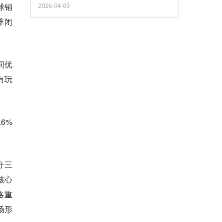
球销
2026-04-03
维闭
同优
有玩
6%
分三
核心
略重
场形