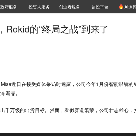
创投发布
项目推荐
核心服务
LP源计划
政府服务
投资人服务
创业者服务
创投平台
AI测
36氪Pro
VClub
VClub投资机构库
创投氪堂
城市之窗
投资机构职位推介
企业入驻
投资人认证
Rokid的“终局之战”到来了
EO Misa近日在接受媒体采访时透露，公司今年1月份智能眼镜的
发布新品。
还喊出千万级的出货目标。然而，看似赛道繁荣，公司壮志雄心，