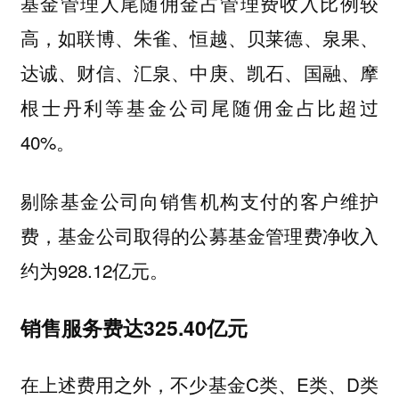
基金管理人尾随佣金占管理费收入比例较
高，如联博、朱雀、恒越、贝莱德、泉果、
达诚、财信、汇泉、中庚、凯石、国融、摩
根士丹利等基金公司尾随佣金占比超过
40%。
剔除基金公司向销售机构支付的客户维护
费，基金公司取得的公募基金管理费净收入
约为928.12亿元。
销售服务费达325.40亿元
在上述费用之外，不少基金C类、E类、D类