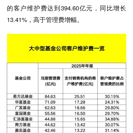
的客户维护费达到394.60亿元，同比增长
13.41%，高于管理费增幅。