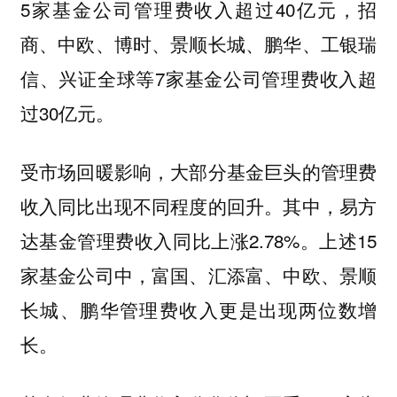
5家基金公司管理费收入超过40亿元，招
商、中欧、博时、景顺长城、鹏华、工银瑞
信、兴证全球等7家基金公司管理费收入超
过30亿元。
受市场回暖影响，大部分基金巨头的管理费
收入同比出现不同程度的回升。其中，易方
达基金管理费收入同比上涨2.78%。上述15
家基金公司中，富国、汇添富、中欧、景顺
长城、鹏华管理费收入更是出现两位数增
长。