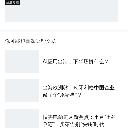
品牌专题
你可能也喜欢这些文章
AI应用出海，下半场拼什么？
出海欧洲③：匈牙利给中国企业
设了个“杀猪盘”？
拉美电商进入新赛点：平台“七雄
争霸”，卖家告别“快钱”时代