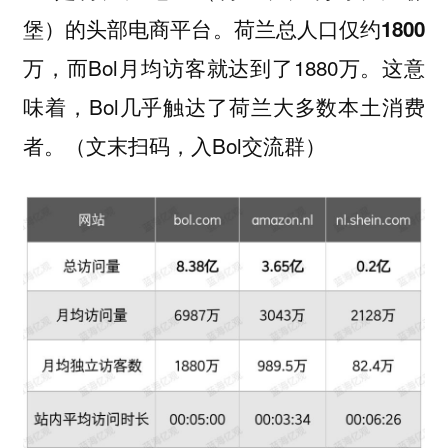
堡）的头部电商平台。
荷兰总人口仅约1800
Bol月均访客就达到了1880万。这意
万，而
味着，Bol几乎触达了荷兰大多数本土消费
者。（文末扫码，入Bol交流群）