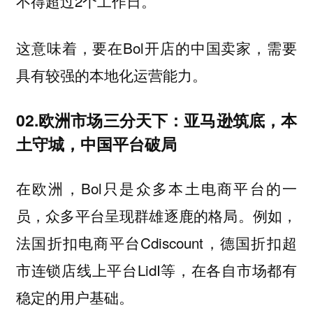
不得超过2个工作日。
这意味着，要在Bol开店的中国卖家，需要
具有较强的本地化运营能力。
02.欧洲市场三分天下：亚马逊筑底，本
土守城，中国平台破局
在欧洲，Bol只是众多本土电商平台的一
员，众多平台呈现群雄逐鹿的格局。例如，
法国折扣电商平台Cdiscount，德国折扣超
市连锁店线上平台LidI等，在各自市场都有
稳定的用户基础。