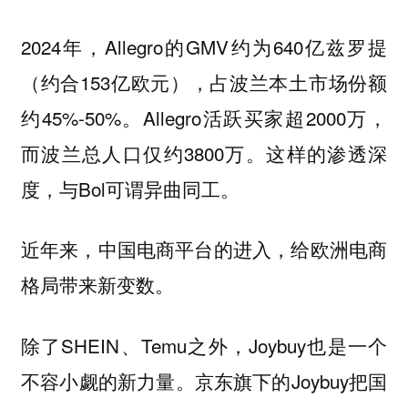
2024年，Allegro的GMV约为640亿兹罗提
（约合153亿欧元），占波兰本土市场份额
约45%-50%。Allegro活跃买家超2000万，
而波兰总人口仅约3800万。这样的渗透深
度，与Bol可谓异曲同工。
近年来，中国电商平台的进入，
给欧洲电商
格局带来新变数。
除了SHEIN、Temu之外，Joybuy也是一个
不容小觑的新力量。京东旗下的Joybuy把国