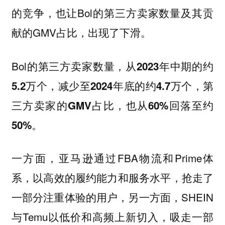
的竞争，也让Bol的第三方卖家数量及其贡
献的GMV占比，出现了下滑。
Bol的第三方卖家数量，
从2023年中期的约
5.2万个，减少至2024年底的约4.7万个，第
三方卖家的GMV占比，也从60%回落至约
50%。
一方面，亚马逊通过FBA物流和Prime体
系，以高效的履约能力和服务水平，抢走了
一部分注重体验的用户，另一方面，SHEIN
与Temu以低价和高频上新切入，吸走一部