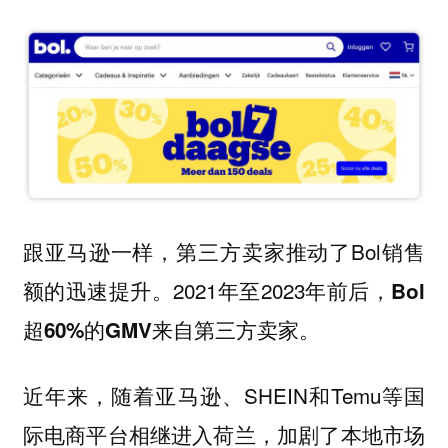
跟亚马逊一样，第三方卖家推动了Bol销售
额的迅速提升。2021年至2023年前后，
Bol
超60%的GMV来自第三方卖家。
近年来，随着亚马逊、SHEIN和Temu等国
际电商平台相继进入荷兰，加剧了本地市场