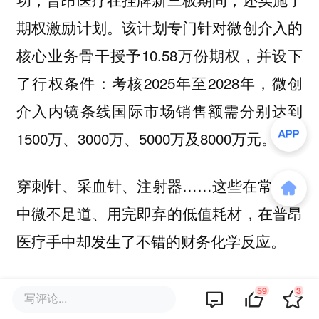
。该计划专门针对微创介入的
期权激励计划
核心业务骨干授予10.58万份期权，并设下
了行权条件：考核2025年至2028年，微创
介入内镜条线国际市场销售额需分别达到
1500万、3000万、5000万及8000万元。
穿刺针、采血针、注射器……这些在常人眼
中微不足道、用完即弃的低值耗材，在普昂
医疗手中却发生了不错的财务化学反应。
十余年来，普昂医疗拒绝粗放式的低端内
59
3
写评论...
卷，选择做时间的朋友。它用工艺创新，避