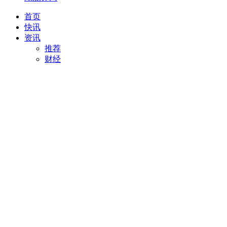
首页
快讯
资讯
推荐
财经
AI
项目推荐
安徽
最新
创投
汽车
科技
专精特新
直播
视频
专题
活动
搜索
项目推荐
我要入驻