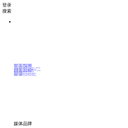
登录
搜索
36氪Auto
数字时氪
未来消费
智能涌现
未来城市
启动Power on
36氪出海
36氪研究院
潮生TIDE
36氪企服点评
36氪财经
职场bonus
36碳
后浪研究所
暗涌Waves
硬氪
氪睿研究院
媒体品牌