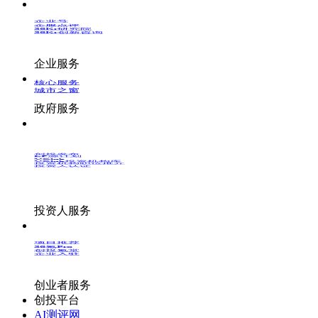
企业号
企服点评
36Kr研究院
36Kr创新咨询
企业服务
核心服务
城市之窗
政府服务
创投发布
LP源计划
VClub
VClub投资机构库
投资机构职位推介
投资人认证
投资人服务
项目推荐
36氪Pro
创投氪堂
企业入驻
创业者服务
创投平台
AI测评网