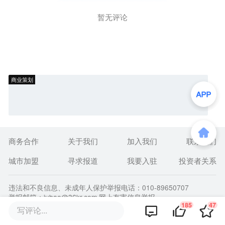
暂无评论
商业策划
商务合作
关于我们
加入我们
联系我们
城市加盟
寻求报道
我要入驻
投资者关系
违法和不良信息、未成年人保护举报电话：010-89650707
举报邮箱：jubao@36kr.com 网上有害信息举报
185
47
© 2011~
2026
北京多氪信息科技有限公司 |
京ICP备12031756号-6
写评论...
|
京ICP证150143号
| 京公网安备11010502057322号