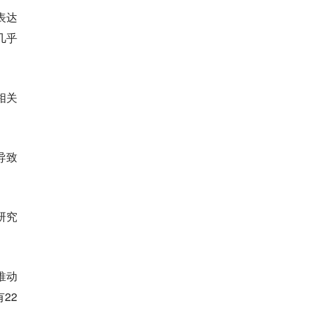
表达
几乎
相关
曾导致
研究
推动
22