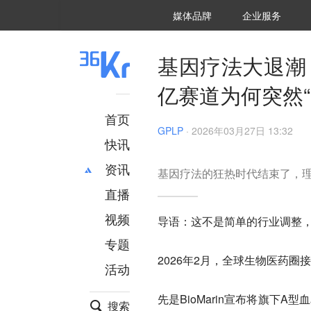
36氪Auto
数字时氪
企业号
未来消费
智能涌现
未来城市
启动Power on
媒体品牌
企业服务
企服点评
36氪出海
36氪研究院
潮生TIDE
36氪企服点评
36Kr研究院
36氪财经
职场bonus
36碳
后浪研究所
36Kr创新咨询
暗涌Waves
硬氪
氪睿研究院
基因疗法大退潮
亿赛道为何突然“
首页
GPLP
·
2026年03月27日 13:32
快讯
资讯
基因疗法的狂热时代结束了，
直播
最新
推荐
创投
财经
视频
导语：这不是简单的行业调整
汽车
AI
专题
科技
项目推荐
2026年2月，全球生物医药
活动
专精特新
安徽
先是BioMarin宣布将旗下A
搜索