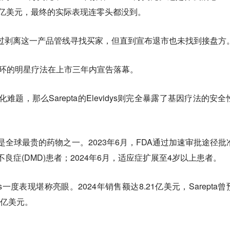
22亿美元，最终的实际表现连零头都没到。
in试图通过剥离这一产品管线寻找买家，但直到宣布退市也未找到接盘方
光环的明星疗法在上市三年内宣告落幕。
业化难题，那么Sarepta的Elevidys则完全暴露了基因疗法的安全
一针，是全球最贵的药物之一。2023年6月，FDA通过加速审批途径批
不良症(DMD)患者；2024年6月，适应症扩展至4岁以上患者。
s一度表现堪称亮眼。2024年销售额达8.21亿美元，Sarepta曾
1亿美元。