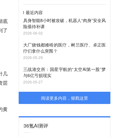
最近内容
具身智能8小时被攻破，机器人“肉身”安全风
彻底
险亟待补课
到了
2026-06-02
大厂烧钱都难啃的医疗，树兰医疗、卓正医
疗们拿什么突围？
2026-05-29
三战港交所：国星宇航的“太空AI第一股”梦
针几
与6亿亏损现实
资层
2026-05-27
阅读更多内容，狠戳这里
的黄
36氪AI测评