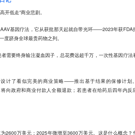
的“高开低走”商业悲剧。
AAV基因疗法，它从获批那天起就自带光环——2023年获FDA
元，一度跻身全球最贵药物之列。
血友病患者需要终身输注凝血因子，总花费远超千万，一次性基因疗法
款产品设计了看似完美的商业策略——推出基于结果的保修计划
疗预期，将向政府和商业付款人全额退款；若患者在给药后四年内反
。
收入仅为2600万美元；2025年微增至3600万美元。这是什么概念？