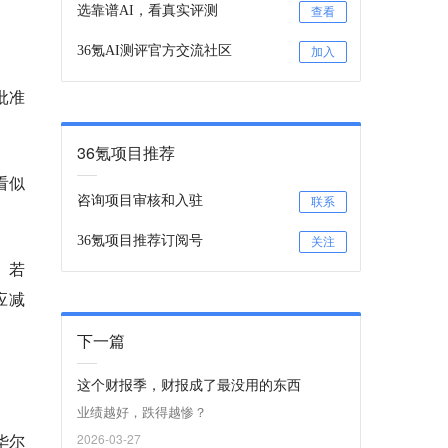
选靠谱AI，看真实评测
查看
36氪AI测评官方交流社区
加入
批准
36氪项目推荐
看似
咨询项目审核和入驻
联系
36氪项目推荐订阅号
关注
。若
应减
下一篇
这个财报季，财报成了最没用的东西
业绩越好，跌得越惨？
华尔
2026-03-27