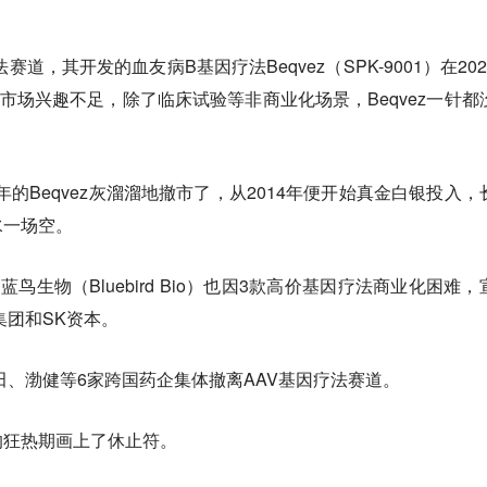
赛道，其开发的血友病B基因疗法Beqvez（SPK-9001）在202
因市场兴趣不足，除了临床试验等非商业化场景，Beqvez一针都
1年的Beqvez灰溜溜地撤市了，从2014年便开始真金白银投入，
水一场空。
鸟生物（Bluebird Bio）也因3款高价基因疗法商业化困难，
集团和SK资本。
田、渤健等6家跨国药企集体撤离AAV基因疗法赛道。
的狂热期画上了休止符。