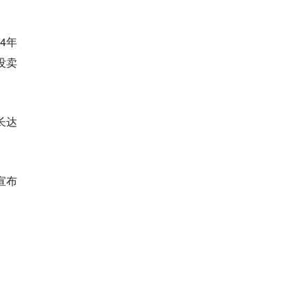
4年
没卖
长达
宣布