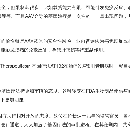
安全，但限制却很多，比如载货能力有限、可能引发免疫反应、
等等。而且AAV介导的基因治疗是一次性的，一旦出现问题，
，暴露的恰恰就是AAV载体的安全性风险。业内普遍认为与免疫反应
可能触发强烈的免疫应答，导致肝损伤等严重副作用。
s Therapeutics的基因疗法AT132在治疗X连锁肌管肌病时，就
V基因疗法持更加审慎的态度。这种转变在FDA生物制品评估与
景下更加明显。
DA，对基因疗法持相对开放的态度。这位在位长达十几年的监管官员，曾
疗法）通道，大大加速了基因疗法的审批进程。在其任期内，共有