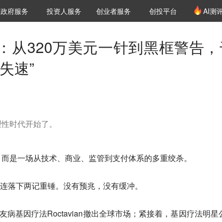
创投发布
项目推荐
核心服务
LP源计划
政府服务
投资人服务
创业者服务
创投平台
AI测
36氪Pro
VClub
VClub投资机构库
创投氪堂
城市之窗
投资机构职位推介
企业入驻
投资人认证
：从320万美元一针到黑框警告，
失速”
理性时代开始了。
，而是一场从技术、商业、监管到支付体系的多重绞杀。
圈接连落下两记重锤。没有预兆，没有缓冲。
型血友病基因疗法Roctavian撤出全球市场；紧接着，基因疗法明星