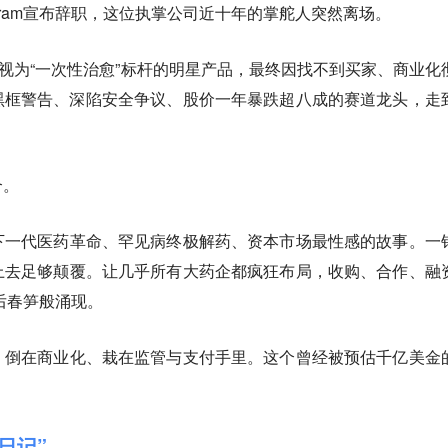
g Ingram宣布辞职，这位执掌公司近十年的掌舵人突然离场。
被视为“一次性治愈”标杆的明星产品，最终因找不到买家、商业化
黑框警告、深陷安全争议、股价一年暴跌超八成的赛道龙头，走
合。
下一代医药革命、罕见病终极解药、资本市场最性感的故事。一
上去足够颠覆。让几乎所有大药企都疯狂布局，收购、合作、融
雨后春笋般涌现。
、倒在商业化、栽在监管与支付手里。这个曾经被预估千亿美金
日记”