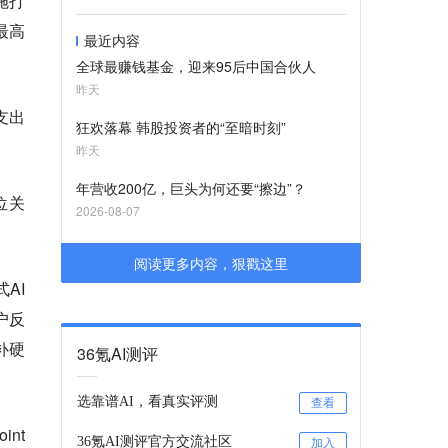
施打
最高
最近内容
全球最赚钱基金，迎来95后中国合伙人
昨天
支出
狂欢落幕 韩股投资者的“至暗时刻”
昨天
年营收200亿，巨头为何还要“擦边”？
位关
2026-08-07
阅读更多内容，狠戳这里
AI
户反
补硬
36氪AI测评
选靠谱AI，看真实评测
查看
nt
36氪AI测评官方交流社区
加入