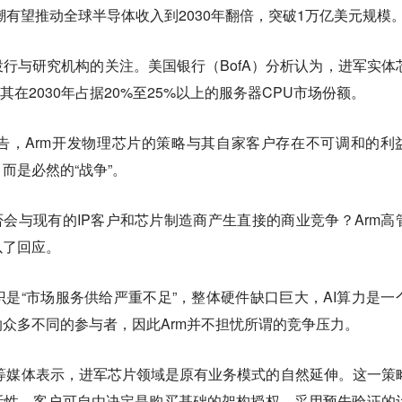
心热潮有望推动全球半导体收入到2030年翻倍，突破1万亿美元规模
行与研究机构的关注。美国银行（BofA）分析认为，进军实体
其在2030年占据20%至25%以上的服务器CPU市场份额。
告，Arm开发物理芯片的策略与其自家客户存在不可调和的利
而是必然的“战争”。
否会与现有的IP客户和芯片制造商产生直接的商业竞争？Arm高
以了回应。
界共识是“市场服务供给严重不足”，整体硬件缺口巨大，AI算力是一
众多不同的参与者，因此Arm并不担忧所谓的竞争压力。
面新闻等媒体表示，进军芯片领域是原有业务模式的自然延伸。这一策
活性，客户可自由决定是购买基础的架构授权、采用预先验证的