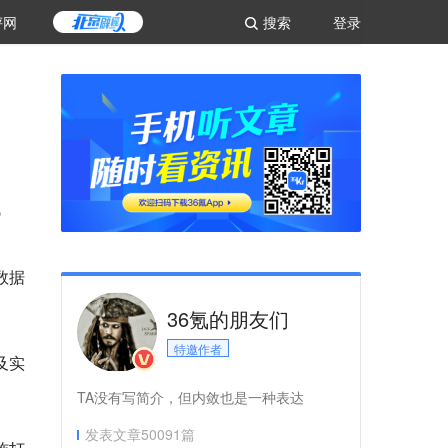
评网
搜索
登录
。
数据
36氪的朋友们
特邀作者
以及实
TA没有写简介，但内敛也是一种表达
发表文章
50091
篇