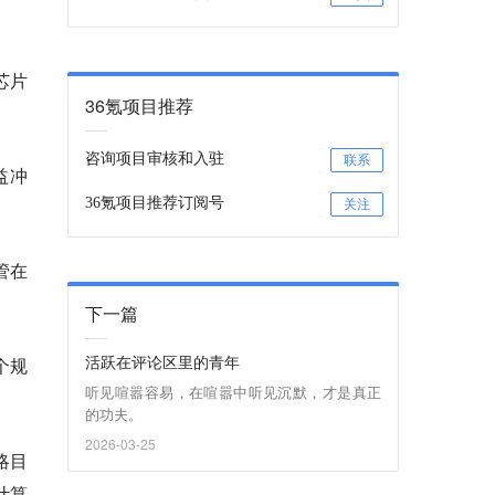
。
芯片
36氪项目推荐
咨询项目审核和入驻
联系
益冲
36氪项目推荐订阅号
关注
管在
下一篇
活跃在评论区里的青年
个规
听见喧嚣容易，在喧嚣中听见沉默，才是真正
的功夫。
2026-03-25
略目
计算