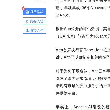
界面新闻了解到，该芯片采用台积
造，单颗集成136个Neover
项目推荐
超4.5万。
我要入驻
根据Arm公开的评估数据，其
城市合作
（CAPEX）节省可达100亿美
Arm首席执行官Rene H
键，Arm已明确制定相关的在
对于为何下场造芯，Arm云AI事
引发了算力需求激增，但数据
馈现有市场的算力服务供给严重
件供给空白。
事实上，Agentic AI引发