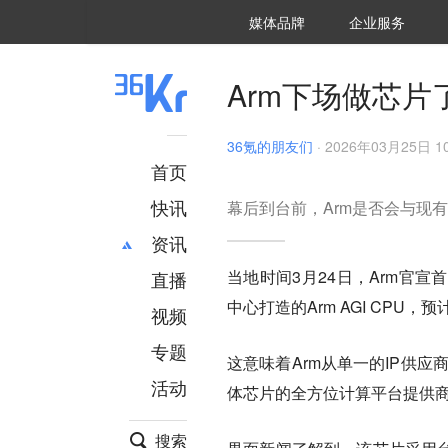
36氪Auto
数字时氪
企业号
未来消费
智能涌现
未来城市
启动Power on
媒体品牌
企业服务
企服点评
36氪出海
36氪研究院
潮生TIDE
36氪企服点评
36Kr研究院
36氪财经
职场bonus
36碳
后浪研究所
36Kr创新咨询
暗涌Waves
硬氪
氪睿研究院
Arm下场做芯片
36氪的朋友们
·
2026年03月25日 10
首页
快讯
幕后到台前，Arm是否会与现
资讯
当地时间3月24日，Arm官
直播
最新
推荐
中心打造的Arm AGI CPU
创投
财经
视频
汽车
AI
专题
这意味着Arm从单一的IP供应商，变
科技
项目推荐
活动
专精特新
安徽
体芯片的全方位计算平台提供
搜索