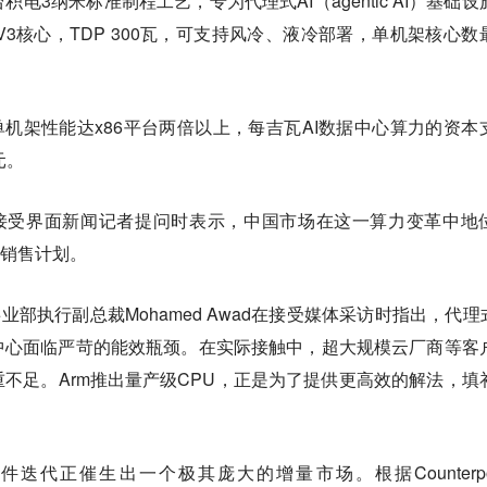
电3纳米标准制程工艺，专为代理式AI（agentic AI）基础设
se V3核心，TDP 300瓦，可支持风冷、液冷部署，单机架核心数
单机架性能达x86平台两倍以上，每吉瓦AI数据中心算力的资本
元。
aas在接受界面新闻记者提问时表示，中国市场在这一算力变革中地
华销售计划。
业部执行副总裁Mohamed Awad在接受媒体采访时指出，代理式
中心面临严苛的能效瓶颈。在实际接触中，超大规模云厂商等客
不足。Arm推出量产级CPU，正是为了提供更高效的解法，填
的硬件迭代正催生出一个极其庞大的增量市场。根据Counterpoi