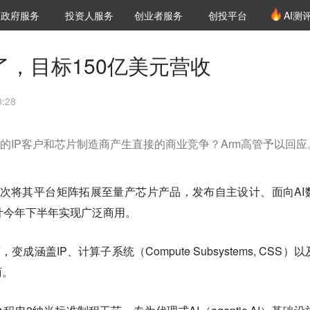
创投发布
项目推荐
核心服务
LP源计划
政府服务
投资人服务
创业者服务
创投平台
AI测
36氪Pro
VClub
VClub投资机构库
创投氪堂
城市之窗
投资机构职位推介
企业入驻
投资人认证
了，目标150亿美元营收
:28
有的IP客户和芯片制造商产生直接的商业竞争？Arm高管予以回应
宣首次将其平台矩阵拓展至量产芯片产品，发布自主设计、面向AI
，预计今年下半年实现广泛商用。
成涵盖IP、计算子系统（Compute Subsystems, CSS）
商。