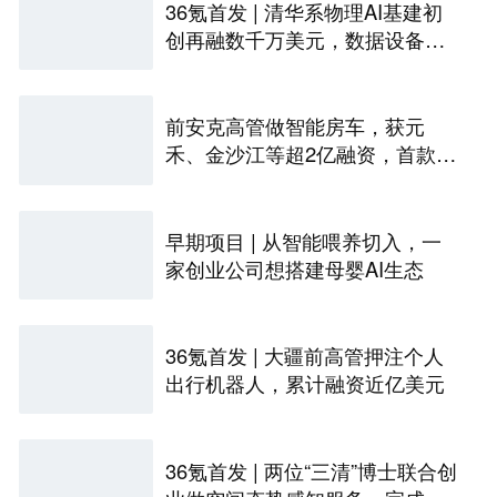
36氪首发 | 清华系物理AI基建初
创再融数千万美元，数据设备进
入全球化规模交付
前安克高管做智能房车，获元
禾、金沙江等超2亿融资，首款产
品2027年初量产｜硬氪首发
早期项目 | 从智能喂养切入，一
家创业公司想搭建母婴AI生态
36氪首发 | 大疆前高管押注个人
出行机器人，累计融资近亿美元
36氪首发 | 两位“三清”博士联合创