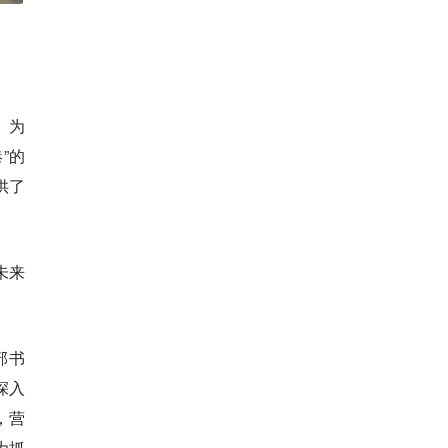
》为
”的
供了
未来
部书
深入
，营
为抓