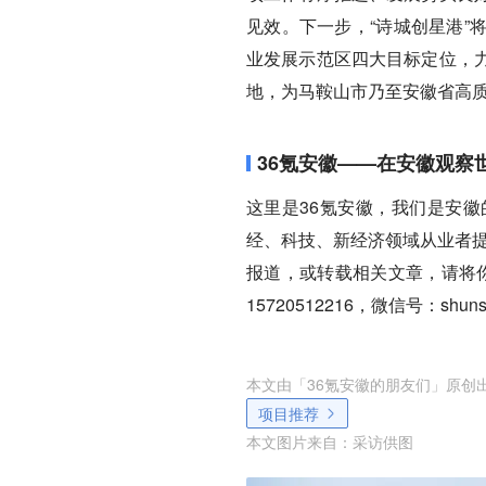
见效。下一步，“诗城创星港”
业发展示范区四大目标定位，
地，为马鞍山市乃至安徽省高质
36氪安徽——在安徽观察
这里是36氪安徽，我们是安
经、科技、新经济领域从业者提
报道，或转载相关文章，请将你的
15720512216，微信号：sh
本文由「
36氪安徽的朋友们
」原创
项目推荐
本文图片来自：
采访供图