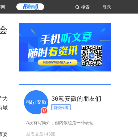
评网
搜索
登录
会
36氪安徽的朋友们
”为
诗城
新锐作者
TA没有写简介，但内敛也是一种表达
市委
发表文章
143
篇