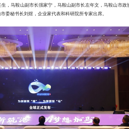
任生，马鞍山副市长强家宁，马鞍山副市长左年文，马鞍山市政
山市委秘书长刘煜，企业家代表和科研院所专家出席。