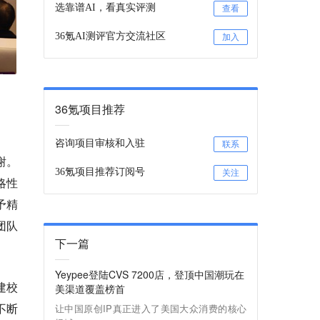
选靠谱AI，看真实评测
查看
36氪AI测评官方交流社区
加入
36氪项目推荐
咨询项目审核和入驻
联系
谢。
36氪项目推荐订阅号
关注
略性
予精
团队
下一篇
Yeypee登陆CVS 7200店，登顶中国潮玩在
建校
美渠道覆盖榜首
不断
让中国原创IP真正进入了美国大众消费的核心