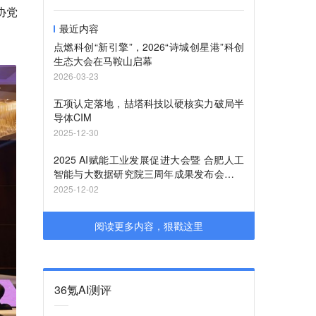
协党
最近内容
点燃科创“新引擎”，2026“诗城创星港”科创
生态大会在马鞍山启幕
2026-03-23
五项认定落地，喆塔科技以硬核实力破局半
导体CIM
2025-12-30
2025 AI赋能工业发展促进大会暨 合肥人工
智能与大数据研究院三周年成果发布会成功
举办
2025-12-02
阅读更多内容，狠戳这里
36氪AI测评