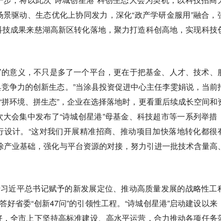
景驱动、生态优化上协同发力，深化“政产学研金服用”融合，
科技成果来慈湖高新区转化落地，聚力打造科创高地，实现科技
港’的意义，不只是多了一个平台，更在于把基金、人才、技术、
竞争力的创新生态。”当涂县投资促进中心主任李雯娟说，当前
向“拼环境、拼生态”，企业在选择落地时，更看重后续成长空间和
大会集中发布了“诗城创星港”母基金、科技超市等一系列举措
行设计。“这对我们开展精准招商、推动项目加快落地转化都很
涂产业基础，强化与平台资源的对接，努力引进一批技术含量高
行习近平总书记赋予的新发展定位、推动高质量发展的战略性工
答好省委“创新47问”的引领性工程。“诗城创星港”启动建设以来
好，全市上下坚持高标准建设、高水平运营，合力推动各项任务