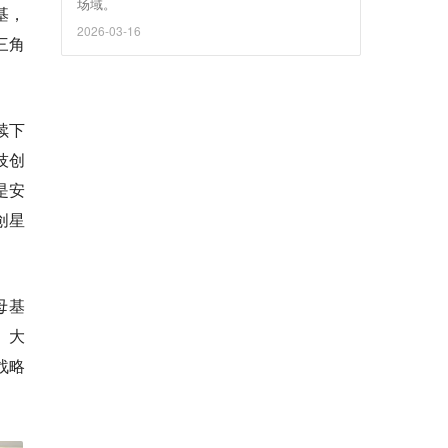
场域。
基，
2026-03-16
三角
续下
技创
是安
创星
母基
。大
战略