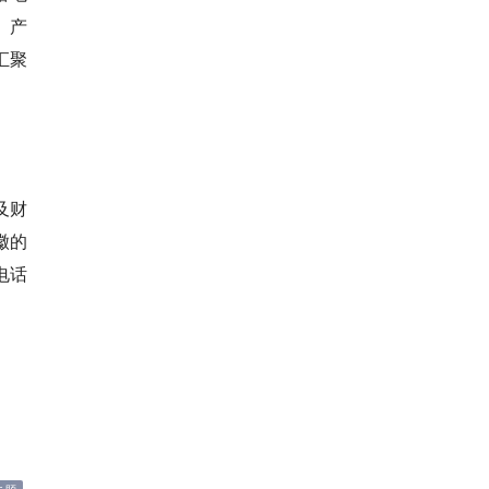
、产
汇聚
及财
徽的
电话