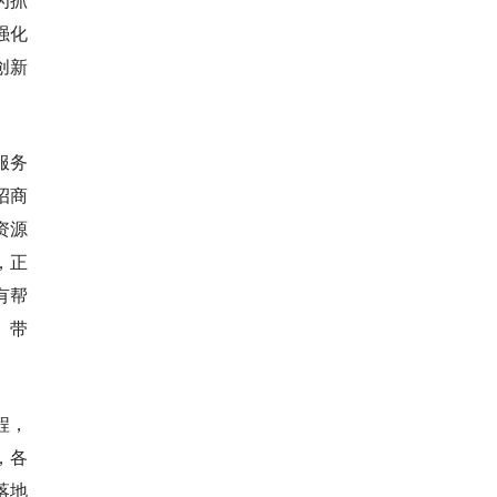
强化
创新
服务
招商
资源
，正
有帮
、带
程，
，各
落地