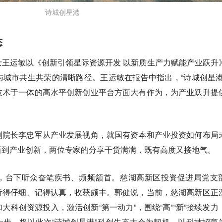
诗城创星港
态
王运敏以《创新引领星际资源开发 以新质生产力赋能产业跃升
城市共生共荣的清晰路径。王运敏在报告中指出，“诗城创星港
技术于一体的高水平创新创业平台方面大有作为，为产业跃升提
副院长李忠军从产业发展视角，就国有资本和产业投资如何布局
新到产业创新，两位专家的分享干货满满，既有高度又接地气。
，台下听众奋笔疾书、频频颔首。慈湖高新区投资促进局党支
听得仔细、记得认真，收获颇丰。郭健说，当前，慈湖高新区正
大科创资源投入，激活创新“第一动力”，围绕“高”“新”接续发力
步，将以此次“诗城创星港”科创生态大会为契机，以科技招商