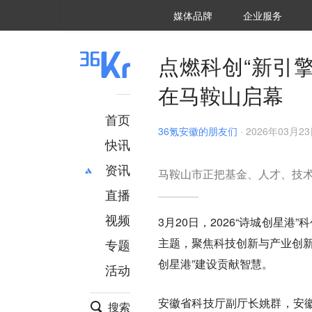
36氪Auto
数字时氪
企业号
未来消费
智能涌现
未来城市
启动Power on
媒体品牌
企业服务
企服点评
36氪出海
36氪研究院
潮生TIDE
36氪企服点评
36Kr研究院
36氪财经
职场bonus
36碳
后浪研究所
36Kr创新咨询
暗涌Waves
硬氪
氪睿研究院
点燃科创“新引擎
在马鞍山启幕
首页
36氪安徽的朋友们
·
2026年03月23日
快讯
资讯
马鞍山市正把基金、人才、技
直播
最新
推荐
创投
财经
视频
3月20日，2026“诗城创星港
汽车
AI
主题，聚焦科技创新与产业创新
专题
科技
项目推荐
创星港”建设贡献智慧。
活动
专精特新
安徽
安徽省科技厅副厅长姚群，安
搜索