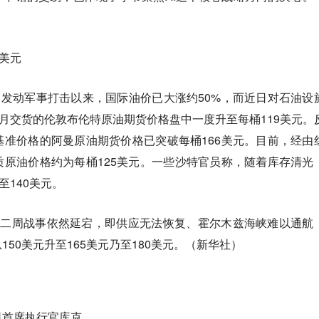
0美元
朗发动军事打击以来，国际油价已大涨约50%，而近日对石油设
5月交货的伦敦布伦特原油期货价格盘中一度升至每桶119美元。
准价格的阿曼原油期货价格已突破每桶166美元。目前，经由
原油价格约为每桶125美元。一些沙特官员称，随着库存清光
至140美元。
第二周战事依然延宕，即供应无法恢复、霍尔木兹海峡难以通航
50美元升至165美元乃至180美元。（新华社）
司首席执行官库克