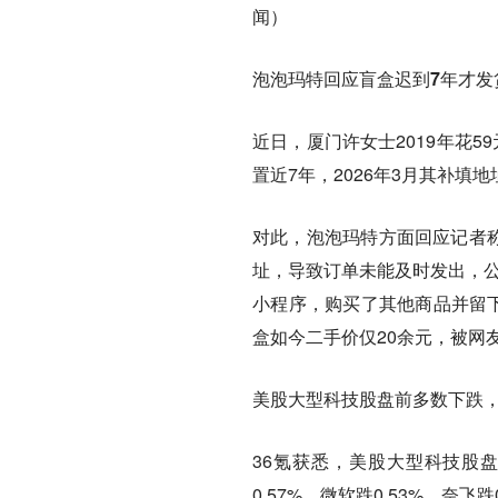
闻）
泡泡玛特回应盲盒迟到7年才发
近日，厦门许女士2019年花59
置近7年，2026年3月其补
对此，泡泡玛特方面回应记者称
址，导致订单未能及时发出，公
小程序，购买了其他商品并留下
盒如今二手价仅20余元，被网
美股大型科技股盘前多数下跌，
36氪获悉，美股大型科技股盘
0.57%，微软跌0.53%，奈飞跌