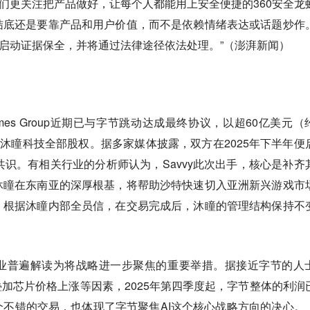
“我们更关注把产品做好，让每个人都能用上安全便捷的360安全龙
结底还是要靠产品和用户价值，而不是依赖情绪表达或话题炒作
已启动证据保全，并将通过法律途径依法处理。”（澎湃新闻）
Games Group近期已与字节跳动达成最终协议，以超60亿美元（
海沐瞳科技全部股权。据多家媒体披露，双方在2025年下半年便
共识。有相关行业的分析师认为，Savvy此次出手，核心是补齐
沐瞳在东南亚的深厚根基，将帮助沙特快速切入亚洲新兴游戏市
，根据沐瞳内部全员信，在交易完成后，沐瞳的管理结构保持不
。
业普遍解读为将战略进一步聚焦的重要举措。据接近字节的人
叠加芯片价格上涨等因素，2025年第四季度起，字节整体的利润
不错的交易，也体现了字节聚焦AI这个核心战略方向的决心。