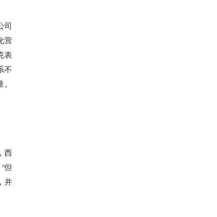
公司
化营
克表
系不
量。
，西
“但
，并