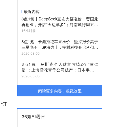
最近内容
8点1氪丨DeepSeek宣布大幅涨价；贾国龙
再创业，开店“天边羊多”；河南试行周五下
午弹性离岗
16小时前
8点1氪丨长鑫拒绝苹果压价，坚持报价高于
三星电子、SK海力士；宇树科技开启科创板
IPO初步询价；韩国宣布进入“国家灾难状
2026-08-05
态”
8点1氪丨马斯克个人财富亏掉2个“黄仁
勋”；上海雪花膏母公司破产；日本半导体
或面临断供
2026-08-05
阅读更多内容，狠戳这里
“开
36氪AI测评