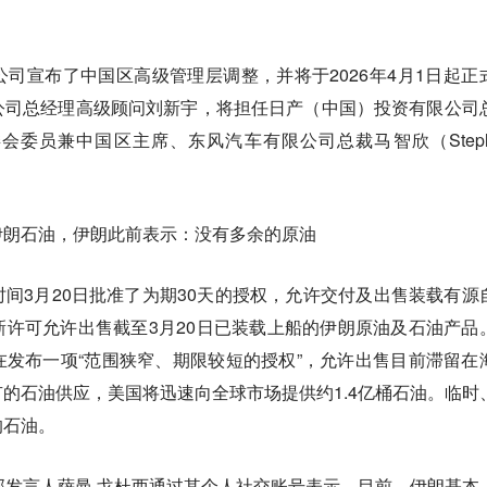
司宣布了中国区高级管理层调整，并将于2026年4月1日起正
公司总经理高级顾问刘新宇，将担任日产（中国）投资有限公司
委员兼中国区主席、东风汽车有限公司总裁马智欣（Steph
伊朗石油，伊朗此前表示：没有多余的原油
间3月20日批准了为期30天的授权，允许交付及出售装载有源
许可允许出售截至3月20日已装载上船的伊朗原油及石油产品
发布一项“范围狭窄、期限较短的授权”，允许出售目前滞留在
的石油供应，美国将迅速向全球市场提供约1.4亿桶石油。临时
的石油。
部发言人萨曼·戈杜西通过其个人社交账号表示，目前，伊朗基本