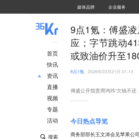
36氪Auto
数字时氪
企业号
未来消费
智能涌现
未来城市
启动Power on
媒体品牌
企业服务
企服点评
36氪出海
36氪研究院
潮生TIDE
36氪企服点评
36Kr研究院
36氪财经
职场bonus
36碳
后浪研究所
36Kr创新咨询
暗涌Waves
硬氪
氪睿研究院
9点1氪：傅盛凌
应；字节跳动4
或致油价升至18
首页
快讯
8点1氪
·
2026年03月21日 01:13
资讯
直播
最新
推荐
傅盛公开指责周鸿祎“欠钱不还，
创投
财经
视频
汽车
AI
专题
科技
项目推荐
活动
今日热点导览
专精特新
安徽
商务部部长王文涛会见苹果公
搜索