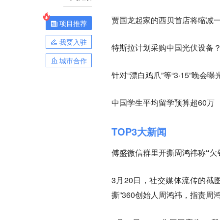
贾国龙起家的西贝首店将缩减
项目推荐
我要入驻
特斯拉计划采购中国光伏设备
城市合作
针对“漂白鸡爪”等“3·15”晚
中国学生平均留学预算超60万
TOP3大新闻
傅盛微信群里开撕周鸿祎称“欠钱
3月20日，社交媒体流传的截
撕”360创始人周鸿祎，指责周