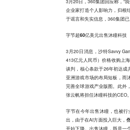
3月20日，360集团回应称，
企业家打造个人影响力，归根
于谣言和失实信息，360集团
字节超60亿美元出售沐瞳科技
3月20日消息，沙特Savvy 
413亿元人民币）价格收购上
谈判，核心条款于26年初达成
亚洲游戏市场的布局短板，而
完善全球游戏产业版图。此外
张云帆将担任沐瞳科技的CEO
字节在今年出售沐瞳，也被行
出，由于在AI方面投入巨大，
开始下降。出售沐瞳，既是一个