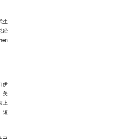
式生
总经
en
自伊
。美
海上
、短
上已