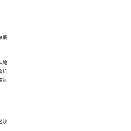
单搁
认地
盒机
该盲
逊跌