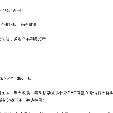
一半经营面积
？企业回应：确有此事
会曝光问题，多地立案溯源打击
不还”，360回应
图显示，当天凌晨，猎豹移动董事长兼CEO傅盛在微信聊天群里
鸿祎“欠钱不还，并遭拉黑”。