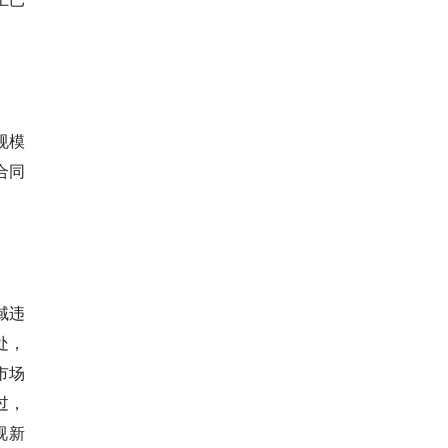
规模
合同
域违
处，
市场
过，
视新