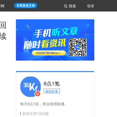
评网
搜索
登录
回
续
8点1氪
新锐作者
每天8点1刻，商业新闻联播。
发表文章
1363
篇