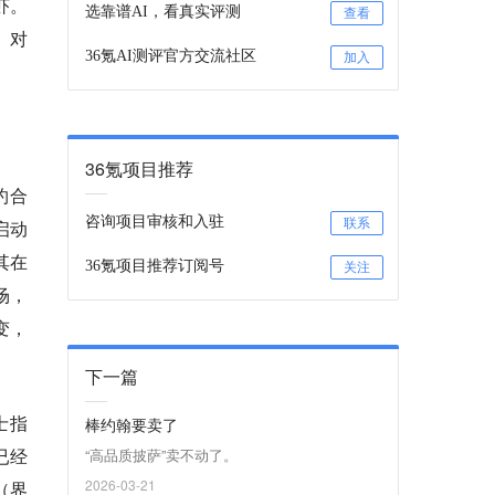
虾。
选靠谱AI，看真实评测
查看
。对
36氪AI测评官方交流社区
加入
36氪项目推荐
约合
咨询项目审核和入驻
启动
联系
其在
36氪项目推荐订阅号
关注
场，
变，
下一篇
士指
棒约翰要卖了
已经
“高品质披萨”卖不动了。
2026-03-21
（界