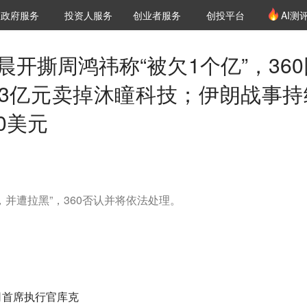
创投发布
项目推荐
核心服务
LP源计划
政府服务
投资人服务
创业者服务
创投平台
AI测
36氪Pro
VClub
VClub投资机构库
创投氪堂
城市之窗
投资机构职位推介
企业入驻
投资人认证
晨开撕周鸿祎称“被欠1个亿”，360
13亿元卖掉沐瞳科技；伊朗战事持
0美元
并遭拉黑”，360否认并将依法处理。
司首席执行官库克