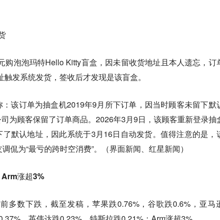
货
元购泡泡玛特Hello Kitty盲盒，因未留收货地址且本人遗忘，订
填地址触发系统发货，签收后才发现是该盲盒。
：该订单为抽盒机2019年9月所下订单，因当时顾客未留下默
司为顾客保留了订单商品。2026年3月9日，该顾客重新登录抽
了默认地址，因此系统于3月16日自动发货。值得注意的是，
友调侃为“最亏的跨时空消费”。（界面新闻、红星新闻）
Arm涨超3%
前多数下跌，截至发稿，苹果跌0.76%，谷歌跌0.6%，亚马
0.37%，英伟达跌0.23%，特斯拉跌0.21%；Arm涨超3%。