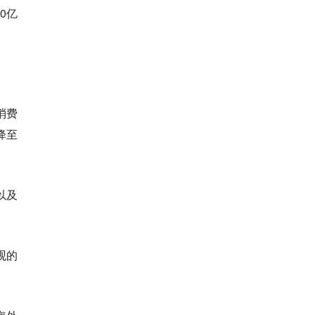
0亿
消费
降至
以及
观的