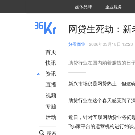
36氪Auto
数字时氪
企业号
未来消费
智能涌现
未来城市
启动Power on
媒体品牌
企业服务
企服点评
36氪出海
36氪研究院
潮生TIDE
36氪企服点评
36Kr研究院
36氪财经
职场bonus
36碳
后浪研究所
36Kr创新咨询
暗涌Waves
硬氪
氪睿研究院
网贷生死劫：新
好看商业
·
2026年03月18日 12:23
首页
快讯
助贷行业在国内躺着赚钱的日
资讯
新兴市场仍是网贷热土，但这
直播
最新
推荐
创投
财经
视频
助贷行业在这个春天感受到了
汽车
AI
专题
科技
项目推荐
活动
近日，针对互联网助贷业务问
专精特新
安徽
飞5家平台的运营机构进行约谈
搜索