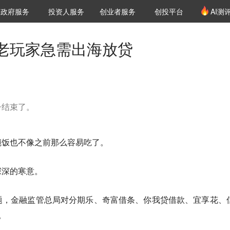
创投发布
项目推荐
核心服务
LP源计划
政府服务
投资人服务
创业者服务
创投平台
AI测
36氪Pro
VClub
VClub投资机构库
创投氪堂
城市之窗
投资机构职位推介
企业入驻
投资人认证
老玩家急需出海放贷
子结束了。
碗饭也不像之前那么容易吃了。
深深的寒意。
题，金融监管总局对分期乐、奇富借条、你我贷借款、宜享花、
。