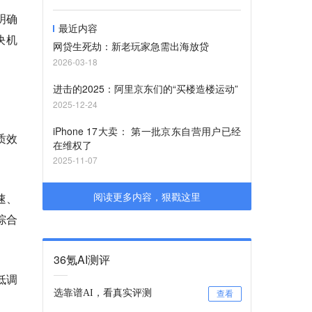
明确
最近内容
决机
网贷生死劫：新老玩家急需出海放贷
2026-03-18
进击的2025：阿里京东们的“买楼造楼运动”
2025-12-24
iPhone 17大卖： 第一批京东自营用户已经
质效
在维权了
2025-11-07
阅读更多内容，狠戳这里
速、
综合
36氪AI测评
低调
选靠谱AI，看真实评测
查看