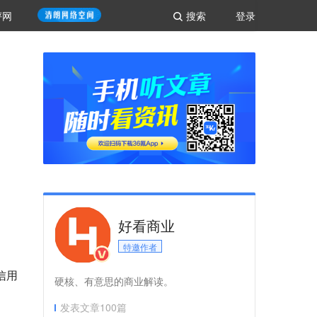
评网
搜索
登录
好看商业
特邀作者
信用
硬核、有意思的商业解读。
发表文章
100
篇