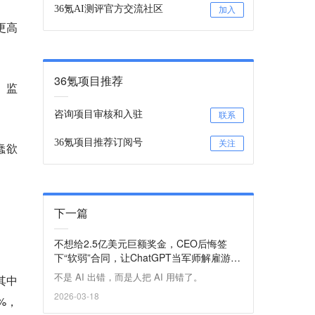
36氪AI测评官方交流社区
加入
更高
36氪项目推荐
、监
咨询项目审核和入驻
联系
36氪项目推荐订阅号
关注
蠢欲
。
下一篇
不想给2.5亿美元巨额奖金，CEO后悔签
下“软弱”合同，让ChatGPT当军师解雇游戏
主创并欲夺权，惨败诉引全网热议
不是 AI 出错，而是人把 AI 用错了。
其中
2026-03-18
%，