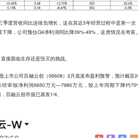
前三季度营收同比连续负增长，这在其近3年经营过程中是第一次
下降，公司预估Q4净利润同比降39%-49%，这类情况在奇富
，直接面临生存还是毁灭的挑战。
港股上市公司百融云创（06608）2月底发布盈利预警，预计截至20
未经审核净利润6650万元—7980万元，较上年同期下降约70
，百融云创市值已蒸发1/4。