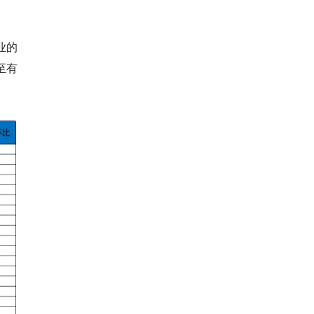
业的
至有