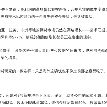
一去不复返，高利润的高息贷款将被严管，合规营业的成本变得
、没有技术风控能力的平台将失去资金来源，最终被淘汰。
南亚、拉美、非洲等地的网贷市场仍然在高速增长——需求旺盛
际利率277%、放贷总额翻倍增长都是正在发生的现实。
如快手、追觅这样坐拥大量用户和数据的后来者，也对网贷蠢
业绩的增量。
网贷玩家的一致选择；只是海外这碗饭也不像之前那么容易吃了
传，它是对9号新规冲击下互金、消金、助贷公司的裁员汇总。
员93%、数禾还呗裁员30%，维信金科后端裁50%、投放裁30