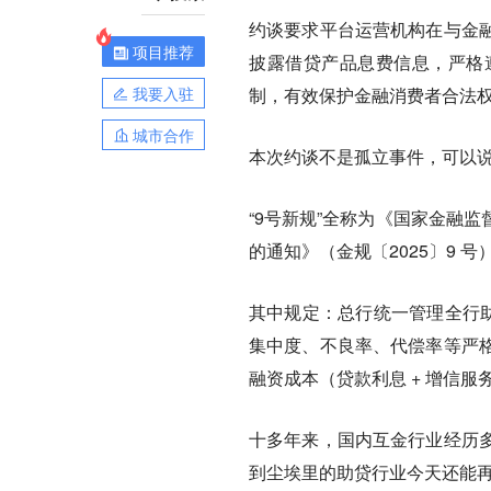
约谈要求平台运营机构在与金
项目推荐
披露借贷产品息费信息，严格
我要入驻
制，有效保护金融消费者合法
城市合作
本次约谈不是孤立事件，可以说
“9号新规”全称为《国家金融
的通知》（金规〔2025〕9 号
其中规定：总行统一管理全行助
集中度、不良率、代偿率等严
融资成本（贷款利息 + 增信服务
十多年来，国内互金行业经历
到尘埃里的助贷行业今天还能再