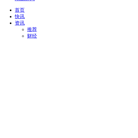
首页
快讯
资讯
推荐
财经
AI
项目推荐
安徽
最新
创投
汽车
科技
专精特新
直播
视频
专题
活动
搜索
项目推荐
我要入驻