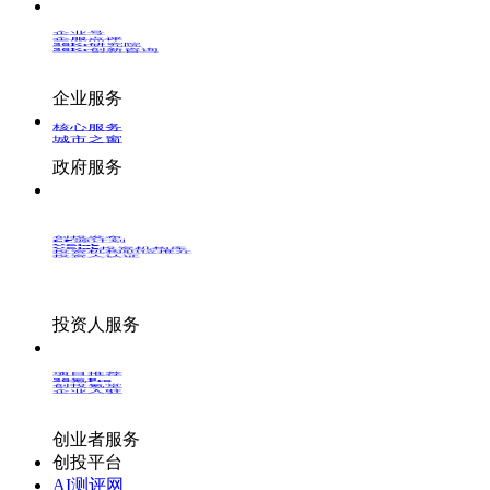
企业号
企服点评
36Kr研究院
36Kr创新咨询
企业服务
核心服务
城市之窗
政府服务
创投发布
LP源计划
VClub
VClub投资机构库
投资机构职位推介
投资人认证
投资人服务
项目推荐
36氪Pro
创投氪堂
企业入驻
创业者服务
创投平台
AI测评网