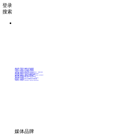
登录
搜索
36氪Auto
数字时氪
未来消费
智能涌现
未来城市
启动Power on
36氪出海
36氪研究院
潮生TIDE
36氪企服点评
36氪财经
职场bonus
36碳
后浪研究所
暗涌Waves
硬氪
氪睿研究院
媒体品牌