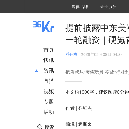
36氪Auto
数字时氪
企业号
未来消费
智能涌现
未来城市
启动Power on
媒体品牌
企业服务
企服点评
36氪出海
36氪研究院
潮生TIDE
36氪企服点评
36Kr研究院
36氪财经
职场bonus
36碳
后浪研究所
36Kr创新咨询
暗涌Waves
硬氪
氪睿研究院
提前披露中东美
一轮融资｜硬氪
首页
乔钰杰
·
2026年03月09日 04:24
快讯
资讯
把遥感从“奢侈玩具”变成“行业利
直播
最新
推荐
创投
财经
视频
本文约1300字，建议阅读3分钟
汽车
AI
专题
科技
项目推荐
作者 | 乔钰杰
活动
专精特新
安徽
编辑 | 袁斯来
搜索