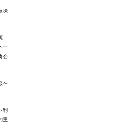
意味
源、
下一
将会
报在
业利
的重