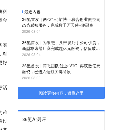
熵科
最近内容
36氪首发 | 两位“三清”博士联合创业做空间
资金
态势感知服务，完成数千万天使+轮融资
2026-08-04
36氪首发 | 为果链、头部灵巧手公司供货，
务实
新型减速器厂商完成超亿元融资，估值破10
，对
亿
2026-08-04
更好
36氪首发 | 商飞团队创业eVTOL再获数亿元
融资，已进入适航关键阶段
2026-08-03
标活
阅读更多内容，狠戳这里
的难
36氪AI测评
通过
补齐