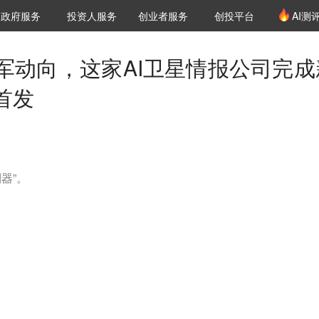
创投发布
项目推荐
核心服务
LP源计划
政府服务
投资人服务
创业者服务
创投平台
AI测
36氪Pro
VClub
VClub投资机构库
创投氪堂
城市之窗
投资机构职位推介
企业入驻
投资人认证
军动向，这家AI卫星情报公司完成
首发
器”。