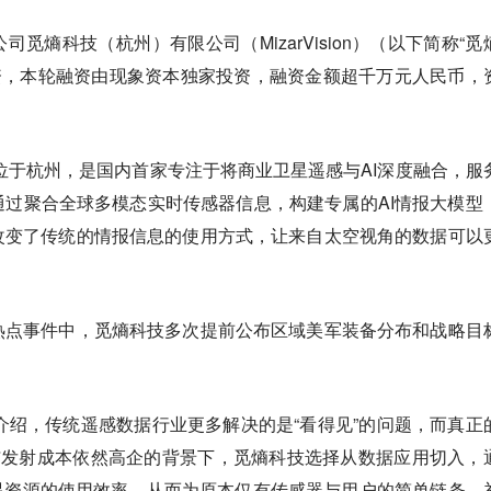
觅熵科技（杭州）有限公司（MizarVision）（以下简称“觅
轮融资，本轮融资由现象资本独家投资，融资金额超千万元人民币，
部位于杭州，是国内首家专注于将商业卫星遥感与AI深度融合，服
过聚合全球多模态实时传感器信息，构建专属的AI情报大模型
改变了传统的情报信息的使用方式，让来自太空视角的数据可以
热点事件中，觅熵科技多次提前公布区域美军装备分布和战略目
介绍，传统遥感数据行业更多解决的是“看得见”的问题，而真正
与发射成本依然高企的背景下，觅熵科技选择从数据应用切入，
星资源的使用效率，从而为原本仅有传感器与用户的简单链条，