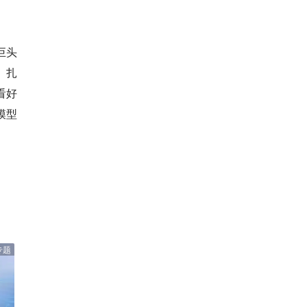
巨头
、扎
看好
模型
专题