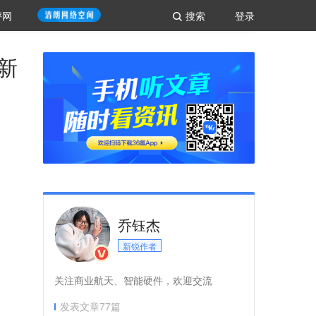
评网
搜索
登录
新
乔钰杰
新锐作者
关注商业航天、智能硬件，欢迎交流
发表文章
77
篇