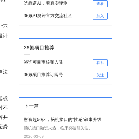
选靠谱AI，看真实评测
查看
36氪AI测评官方交流社区
加入
“不
设计
36氪项目推荐
）、
咨询项目审核和入驻
联系
算法
36氪项目推荐订阅号
关注
器或
下一篇
对不
解并
融资超50亿，脑机接口的“性感”叙事升级
态势
脑机接口融资火热，临床突破引关注。
2026-03-09