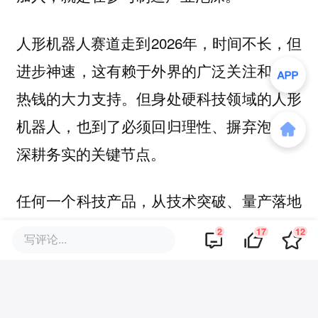
人形机器人赛道走到2026年，时间不长，但
进步神速，这有赖于外界的广泛关注和资本
热钱的大力支持。但身处硬科技领域的人形
机器人，也到了必须回归理性、摒弃泡沫、
深耕务实的关键节点。
任何一个科技产品，从技术突破、量产落地
到市场普及都需要漫长周期，不可能像互联
2
17
12
写评论...
网产品一样短期爆发、实现盈利。坦白来
说，人形机器人一定是未来智能的终极目
标，只是目前仍然需要一些时间来解决技术