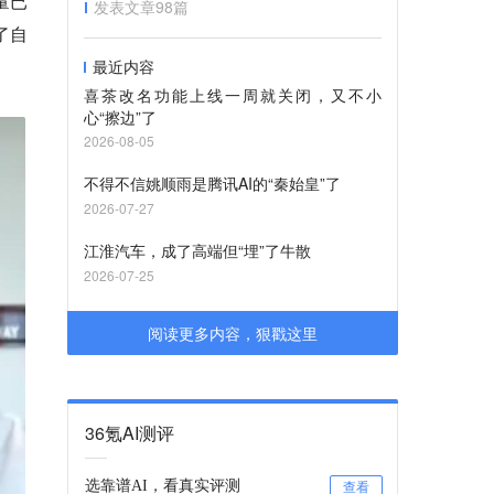
量已
发表文章
98
篇
了自
最近内容
喜茶改名功能上线一周就关闭，又不小
心“擦边”了
2026-08-05
不得不信姚顺雨是腾讯AI的“秦始皇”了
2026-07-27
江淮汽车，成了高端但“埋”了牛散
2026-07-25
阅读更多内容，狠戳这里
36氪AI测评
选靠谱AI，看真实评测
查看