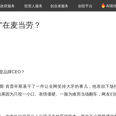
创投发布
项目推荐
核心服务
LP源计划
政府服务
投资人服务
创业者服务
创投平台
AI测
36氪Pro
VClub
VClub投资机构库
创投氪堂
城市之窗
投资机构职位推介
企业入驻
投资人认证
”在麦当劳？
是品牌CEO？
里斯·肯普辛斯基干了一件让全网笑掉大牙的事儿，他亲自下场
结果因为只咬一小口、表情僵硬、一脸为难而当场翻车，网友们