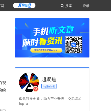
评网
搜索
登录
超聚焦
拍视
特邀作者
纷纷
聚焦科技创新，助力产业升级，交流请加
top1a-