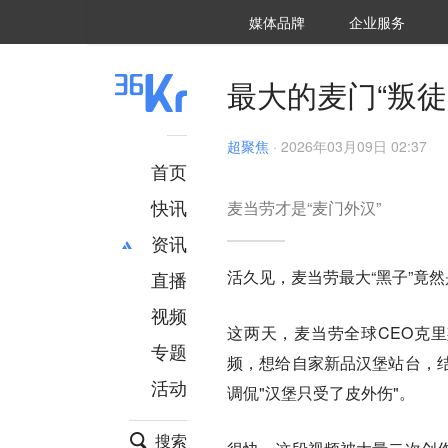
36氪Auto
数字时氪
企业号
未来消费
智能涌现
未来城市
启动Power on
媒体品牌
企业服务
企服点评
36氪出海
36氪研究院
潮生TIDE
36氪企服点评
36Kr研究院
36氪财经
职场bonus
36碳
后浪研究所
36Kr创新咨询
暗涌Waves
硬氪
氪睿研究院
最大的麦门“叛徒
超聚焦
·
2026年03月09日 02:37
首页
快讯
麦当劳才是“麦门外汉”
资讯
活久见，麦当劳最大“黑子”竟然
直播
最新
推荐
创投
财经
视频
这两天，麦当劳全球CEO克
汽车
AI
专题
频，想给自家新品汉堡站台，
科技
项目推荐
活动
专精特新
安徽
调侃"汉堡只受了皮外伤"。
搜索