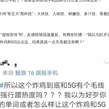
汁鸡”有五大“黑科技”：大块技、入味技、鲜嫩技、多汁技、香脆
和"虚假宣传"时，反感情绪迅速蔓延。有网友吐槽："我以为好歹
炸鸡和5G沾点边，结果真就一点关系都没有啊？"