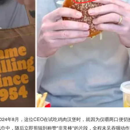
024年8月，这位CEO在试吃鸡肉汉堡时，就因为仅嚼两口便切
巾中，随后立即剪辑到称赞"非常棒"的片段，全程未见吞咽动作