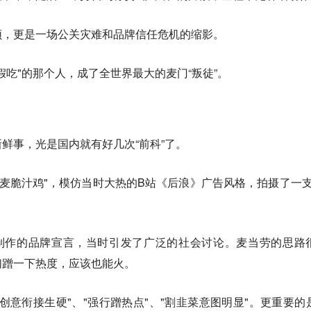
频，更是一场公关灾难和品牌信任危机的缩影。
假吃"的那个人，成了全世界最大的麦门“叛徒”。
鲜事，光是国内就有好几次“前科”了。
"麦麦脆汁鸡"，模仿当时大热的B站《后浪》广告风格，拍摄了一支
制作的品牌宣言，当时引发了广泛的社会讨论。麦当劳的思路
们蹭一下热度，应该也能火。
创意衔接生硬"、"强行蹭热点"、"割韭菜意图明显"。更重要的