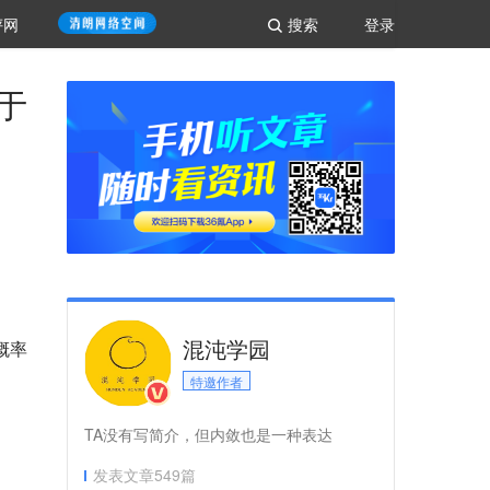
评网
搜索
登录
于
混沌学园
概率
特邀作者
TA没有写简介，但内敛也是一种表达
发表文章
549
篇