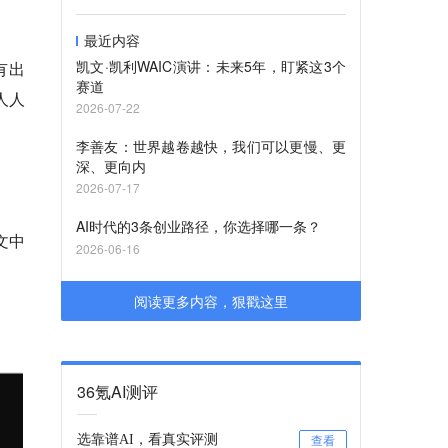
最近内容
凯文·凯利WAIC演讲：未来5年，盯紧这3个
有出
赛道
人人
2026-07-22
李善友：世界越卷越快，我们可以更慢、更
深、更向内
2026-07-17
AI时代的3条创业路径，你选择哪一条？
文中
2026-06-16
阅读更多内容，狠戳这里
36氪AI测评
选靠谱AI，看真实评测
查看