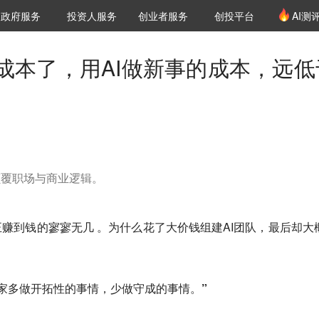
创投发布
项目推荐
核心服务
LP源计划
政府服务
投资人服务
创业者服务
创投平台
AI测
36氪Pro
VClub
VClub投资机构库
创投氪堂
城市之窗
投资机构职位推介
企业入驻
投资人认证
成本了，用AI做新事的成本，远低
颠覆职场与商业逻辑。
正赚到钱的寥寥无几 。为什么花了大价钱组建AI团队，最后却大
家多做开拓性的事情，少做守成的事情。”