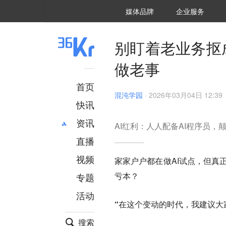
36氪Auto
数字时氪
企业号
未来消费
智能涌现
未来城市
启动Power on
媒体品牌
企业服务
企服点评
36氪出海
36氪研究院
潮生TIDE
36氪企服点评
36Kr研究院
36氪财经
职场bonus
36碳
后浪研究所
36Kr创新咨询
暗涌Waves
硬氪
氪睿研究院
别盯着老业务抠
做老事
首页
混沌学园
·
2026年03月04日 12:39
快讯
资讯
AI红利：人人配备AI程序员，
直播
最新
推荐
创投
财经
视频
家家户户都在做AI试点，但真
汽车
AI
亏本？
专题
科技
项目推荐
活动
专精特新
安徽
“在这个变动的时代，我建议大
搜索