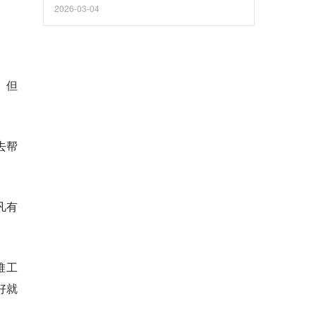
中断问题。
2026-03-04
。但
去帮
凡有
堆工
好就