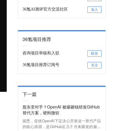
36氪AI测评官方交流社区
加入
36氪项目推荐
咨询项目审核和入驻
联系
36氪项目推荐订阅号
关注
下一篇
股东变对手？OpenAI 被爆砸钱研发GitHub
替代方案，硬刚微软
据悉，促使OpenAI下定决心开发这一替代产品
的核心原因，是GitHub近几个月来频发的服务