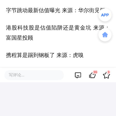
字节跳动最新估值曝光 来源：华尔街见闻
港股科技股是估值陷阱还是黄金坑 来源：
富国星投顾
携程算是踢到钢板了 来源：虎嗅
本文来自微信公众号
“首席商业评论”
，36氪
35
3
写评论...
经授权发布。
该文观点仅代表作者本人，36氪平台仅提供信息存储空间服务。