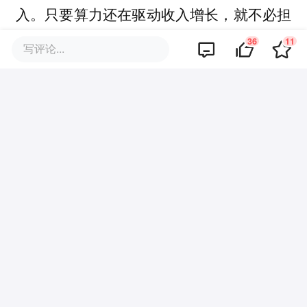
。只要算力还在驱动收入增长，就不必担
入
忧AI泡沫。
36
11
写评论...
参考资料：
https://youtu.be/ZkPU5GHDqkQ%20
https://wccftech.com/heres-an-extensive-
look-at-one-of-the-worlds-most-complex-ai-
systems-the-nvidia-vera-rubin-integrating-a-
million-components/%20
https://www.cnbc.com/2026/02/25/first-look-