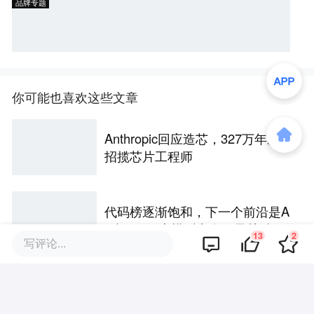
品牌专题
你可能也喜欢这些文章
Anthropic回应造芯，327万年薪
招揽芯片工程师
代码榜逐渐饱和，下一个前沿是A
I科研，但大模型卡在了最关键一
13
2
写评论...
步
从黑胶带测试到跨设备智能体，
两个语音老兵等了十年