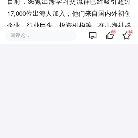
目前，36氪出海学习交流群已经吸引超过
17,000位出海人加入，他们来自国内外初创
企业、行业巨头、投资机构等。在出海社群
66
14
写评论...
里，我们为成员挑选整理每日全球跨境资
讯，帮助出海人把握最新动态；定期组织出
海交流活动，链接出海生态圈，寻找潜在合
作伙伴。欢迎添加36氪出海小助手微信
（ID：wow36krchuhai-xzs2）申请入群，一
同出海！