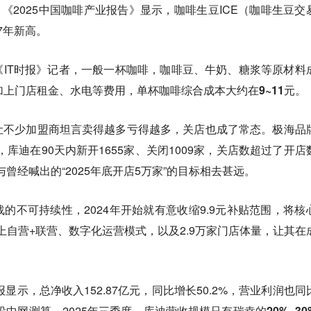
，《2025中国咖啡产业报告》显示，咖啡生豆ICE（咖啡生豆交
7年新高。
IT时报》记者，一般一杯咖啡，咖啡豆、牛奶、糖浆等原材料
加上门店租金、水电等费用，
单杯咖啡综合成本大约在9~11元。
挂，让不少加盟商坦言卖得越多亏得越多，关店也成了常态。极海品
月，库迪在90天内新开1655家、关闭1009家，关店数超过了开店
与曾经喊出的“2025年底开店5万家”的目标相去甚远。
的不可持续性，2024年开始就有意收缩9.9元补贴范围，将核
元，加上自营+联营、数字化运营模式，以及2.9万家门店体量，让其在
报显示，总净收入152.87亿元，同比增长50.2%，营业利润也同
据投中网测算，2025年三季度，
库迪营收规模只有瑞幸的20%~30