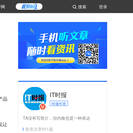
评网
搜索
登录
IT时报
产品
特邀作者
TA没有写简介，但内敛也是一种表达
仅让
发表文章
931
篇