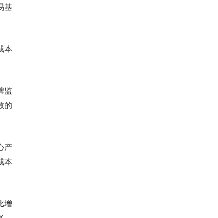
易基
成本
牌监
数的
心产
成本
比增
%。