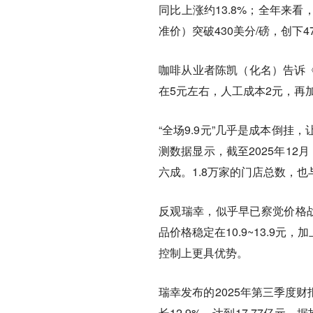
同比上涨约13.8%；全年来看
准价）突破430美分/磅，创下4
咖啡从业者陈凯（化名）告诉《
在5元左右，人工成本2元，再
“全场9.9元”几乎是成本倒
测数据显示，截至2025年12
六成。1.8万家的门店总数，也
反观瑞幸，似乎早已察觉价格战
品价格稳定在10.9~13.9
控制上更具优势。
瑞幸发布的2025年第三季度财
长12.9%，达到17.77亿元。