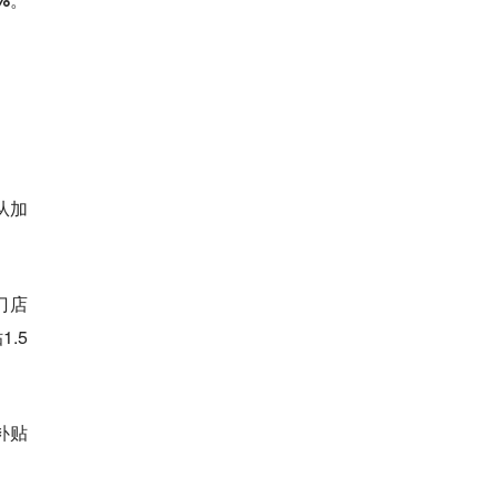
从加
门店
.5
补贴