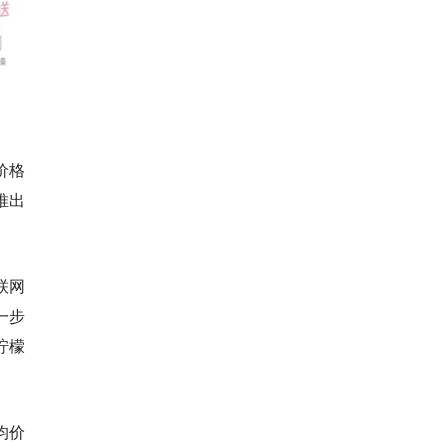
价格
推出
联网
一步
柠檬
均价