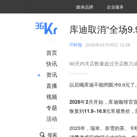
36氪Auto
数字时氪
企业号
未来消费
智能涌现
未来城市
启动Power on
媒体品牌
企业服务
企服点评
36氪出海
36氪研究院
潮生TIDE
36氪企服点评
36Kr研究院
36氪财经
职场bonus
36碳
后浪研究所
36Kr创新咨询
暗涌Waves
硬氪
氪睿研究院
库迪取消“全场9.
IT时报
·
2026年02月05日 12:28
首页
快讯
90天内关店数量超过开店数六
资讯
以后喝库迪不能闭眼冲9.9元了
直播
最新
推荐
创投
财经
视频
2026年2月开始，库迪咖啡
汽车
AI
专题
恢复到11.9~16.9元常规售价
科技
项目推荐
活动
专精特新
安徽
2025年，瑞幸、奈雪的茶、
搜索