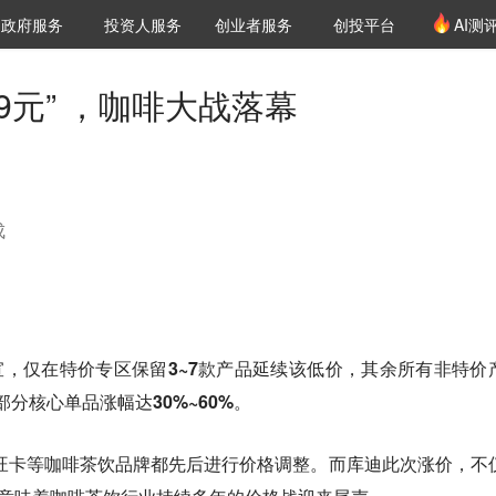
创投发布
项目推荐
核心服务
LP源计划
政府服务
投资人服务
创业者服务
创投平台
AI测
36氪Pro
VClub
VClub投资机构库
创投氪堂
城市之窗
投资机构职位推介
企业入驻
投资人认证
9元” ，咖啡大战落幕
成
。
官宣，仅在特价专区保留3~7款产品延续该低价，其余所有非特价
，部分核心单品涨幅达30%~60%。
卡旺卡等咖啡茶饮品牌都先后进行价格调整。而库迪此次涨价，不