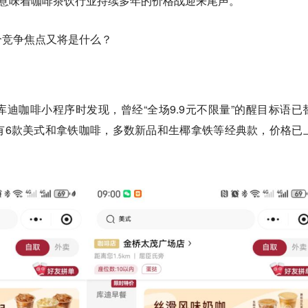
也意味着咖啡茶饮行业持续多年的价格战迎来尾声。
个竞争焦点又将是什么？
开库迪咖啡小程序时发现，曾经“全场9.9元不限量”的醒目标语已
里仅有6款美式和拿铁咖啡，多数新品和生椰拿铁等经典款，价格已