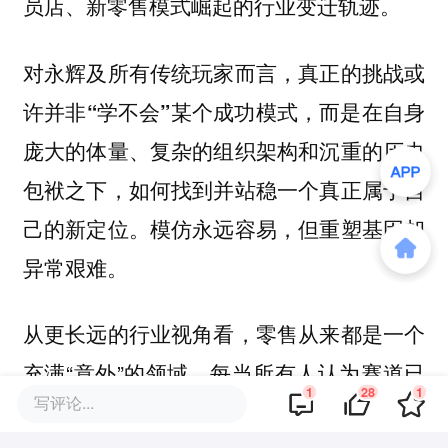
员店、新零售模式崛起的行业变迁轨迹。
对永辉及所有传统玩家而言，真正的挑战或
许并非“学不会”某个成功模式，而是在自身
庞大的体量、复杂的组织架构和沉重的历史
包袱之下，如何找到并站稳一个真正属于自
己的新定位。模仿永远容易，但重塑基因却
异常艰难。
从更长远的行业视角看，零售从来都是一个
充满“意外”的领域。每当所有人认为赛道已
1
28
1
写评论...
经固化、模式已经穷尽，似乎很难再涌现新