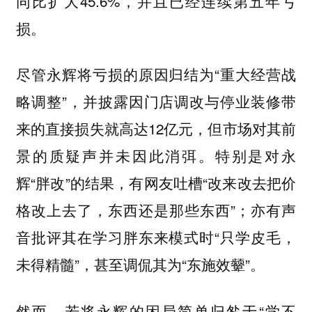
同比扩大45.6%，并且已经连续第五年亏
损。
尽管永辉将亏损的原因归结为“重大经营战
略调整”，并披露因门店调改与停业装修带
来的直接损失就高达12亿元，但市场对其前
景的质疑声并未因此消弭。特别是对永
辉“胖改”的结果，有网友吐槽“改来改去把价
格改上去了，东西还是那些东西”；亦有声
音批评其在学习胖东来模式时“只学皮毛，
未得精髓”，甚至调侃其为“东施效颦”。
然而，若将永辉的困局简单归咎于“学不