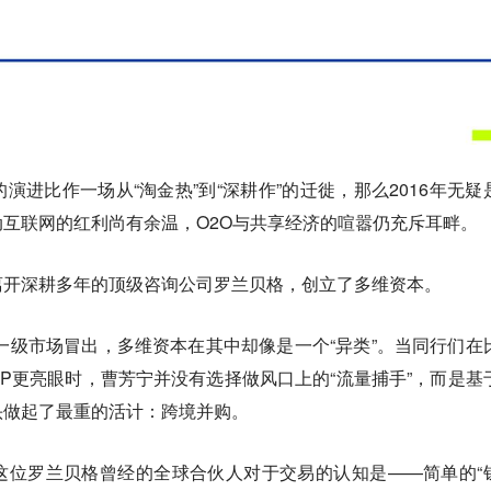
演进比作一场从“淘金热”到“深耕作”的迁徙，那么2016年无疑
互联网的红利尚有余温，O2O与共享经济的喧嚣仍充斥耳畔。
离开深耕多年的顶级咨询公司罗兰贝格，创立了多维资本。
一级市场冒出，多维资本在其中却像是一个“异类”。当同行们在
P更亮眼时，曹芳宁并没有选择做风口上的“流量捕手”，而是基
头做起了最重的活计：跨境并购。
这位罗兰贝格曾经的全球合伙人对于交易的认知是——简单的“