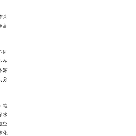
作为
更高
不同
业在
本源
与分
 笔
深水
航空
体化