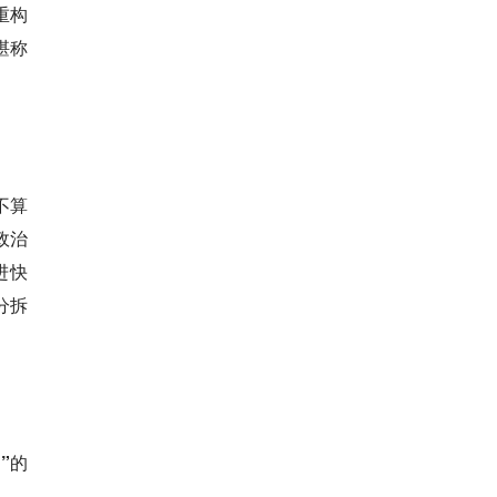
重构
堪称
不算
政治
进快
分拆
”的