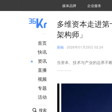
36氪Auto
数字时氪
企业号
未来消费
智能涌现
未来城市
启动Power on
媒体品牌
企业服务
企服点评
36氪出海
36氪研究院
潮生TIDE
36氪企服点评
36Kr研究院
36氪财经
职场bonus
36碳
后浪研究所
36Kr创新咨询
暗涌Waves
硬氪
氪睿研究院
多维资本走进第
架构师」
首页
吴灿
·
2026年01月29日 02:24
快讯
资讯
当资本、技术与产业的边界不
直播
最新
推荐
创投
财经
视频
汽车
AI
专题
科技
项目推荐
活动
专精特新
安徽
搜索