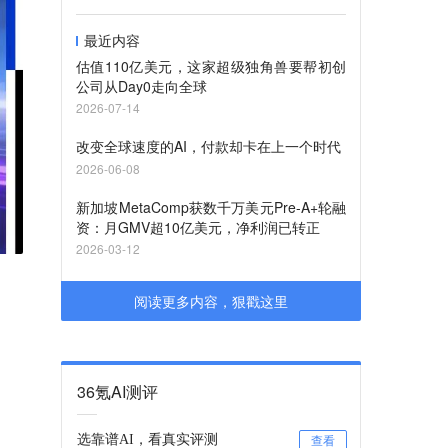
最近内容
估值110亿美元，这家超级独角兽要帮初创
公司从Day0走向全球
2026-07-14
改变全球速度的AI，付款却卡在上一个时代
2026-06-08
新加坡MetaComp获数千万美元Pre-A+轮融
资：月GMV超10亿美元，净利润已转正
2026-03-12
阅读更多内容，狠戳这里
36氪AI测评
选靠谱AI，看真实评测
查看