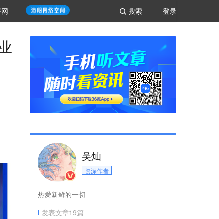
评网
搜索
登录
业
吴灿
资深作者
热爱新鲜的一切
发表文章
19
篇