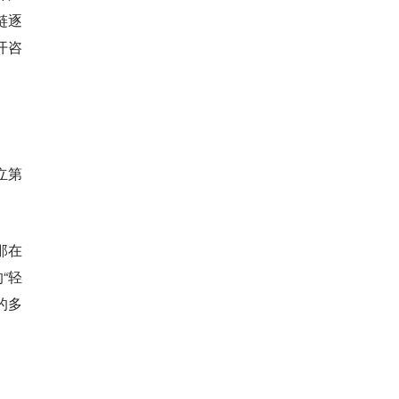
链逐
开咨
立第
那在
“轻
的多