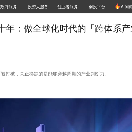
创投发布
项目推荐
核心服务
LP源计划
政府服务
投资人服务
创业者服务
创投平台
AI测
36氪Pro
VClub
VClub投资机构库
创投氪堂
城市之窗
投资机构职位推介
企业入驻
投资人认证
十年：做全球化时代的「跨体系产
断被打破，真正稀缺的是能够穿越周期的产业判断力。