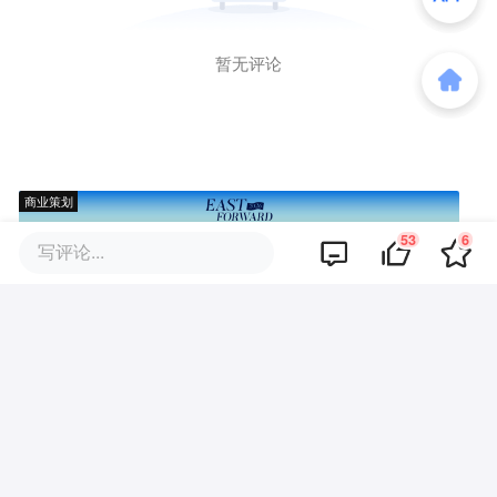
暂无评论
商业策划
53
6
写评论...
商务合作
关于我们
加入我们
联系我们
城市加盟
寻求报道
我要入驻
投资者关系
违法和不良信息、未成年人保护举报电话：010-89650707
举报邮箱：jubao@36kr.com 网上有害信息举报
© 2011~
2026
北京多氪信息科技有限公司 |
京ICP备12031756号-6