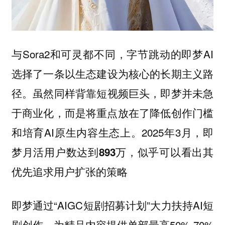
与Sora2和可灵都不同，字节跳动的即梦AI
选择了一条
以生态建设为核心的长期主义路
。虽然同样背靠短视频巨头，即梦并未急
径
于商业化，而是将重点放在了降低创作门槛
和培育AI原生内容生态上。2025年3月，即
梦月活用户数达到
，似乎可以看出其
893万
优先追求用户扩张的策略
即梦通过“AIGC短剧招募计划”大力扶持AI短
剧创作，为精品内容提供单部最高50%-70%