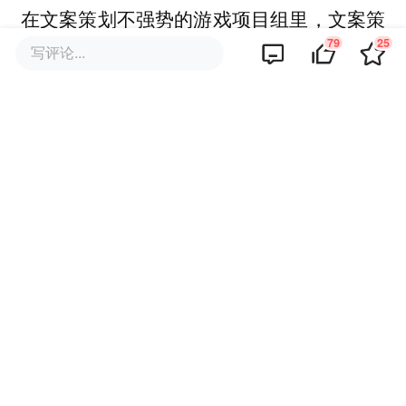
在文案策划不强势的游戏项目组里，文案策
79
25
划做的更多的是包装的活儿：把这个玩法包
写评论...
装进世界观，把那个系统需求包装成合理设
定，真正写故事的时间并不多。
而AI文游迫使文案创作者去主动思考本职以
外的任务，比如当前世界观下能延伸的玩
法，也让创作者在AI的加持下，省下了更多
时间去构思关键NPC人设，或者某段重要剧
情。
虽然坦白来讲，目前大部分AI文游的玩法并