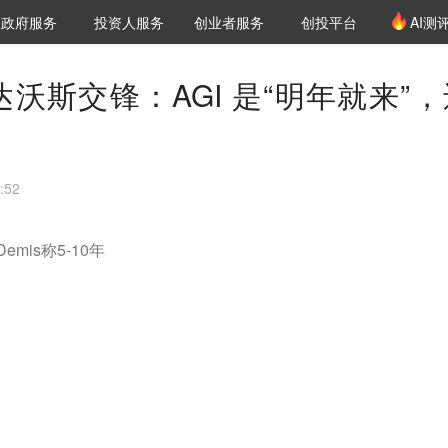
创投发布
项目推荐
核心服务
LP源计划
政府服务
投资人服务
创业者服务
创投平台
AI测
36氪Pro
VClub
VClub投资机构库
创投氪堂
城市之窗
投资机构职位推介
企业入驻
投资人认证
mis 达沃斯交锋：AGI 是“明年就来”
:52
emis称5-10年