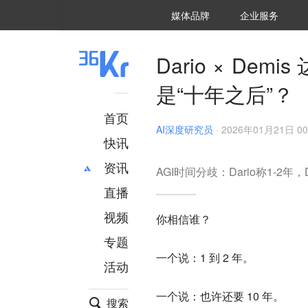
36氪Auto
数字时氪
企业号
未来消费
智能涌现
未来城市
启动Power on
媒体品牌
企业服务
企服点评
36氪出海
36氪研究院
潮生TIDE
36氪企服点评
36Kr研究院
36氪财经
职场bonus
36碳
后浪研究所
36Kr创新咨询
暗涌Waves
硬氪
氪睿研究院
Dario × De
是“十年之后”？
首页
AI深度研究员
·
2026年01月21日 00
快讯
资讯
AGI时间分歧：Dario称1-2年，D
直播
最新
推荐
创投
财经
视频
你相信谁？
汽车
AI
专题
科技
项目推荐
一个说：1 到 2 年。
活动
专精特新
安徽
一个说：也许还要 10 年。
搜索