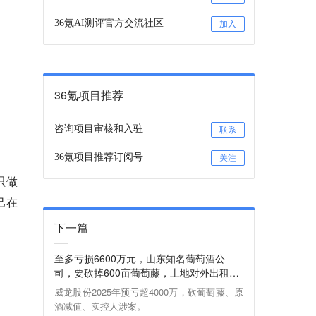
36氪AI测评官方交流社区
加入
36氪项目推荐
咨询项目审核和入驻
联系
36氪项目推荐订阅号
关注
只做
自己在
下一篇
至多亏损6600万元，山东知名葡萄酒公
司，要砍掉600亩葡萄藤，土地对外出租，
同时开发农村宴席市场
威龙股份2025年预亏超4000万，砍葡萄藤、原
酒减值、实控人涉案。