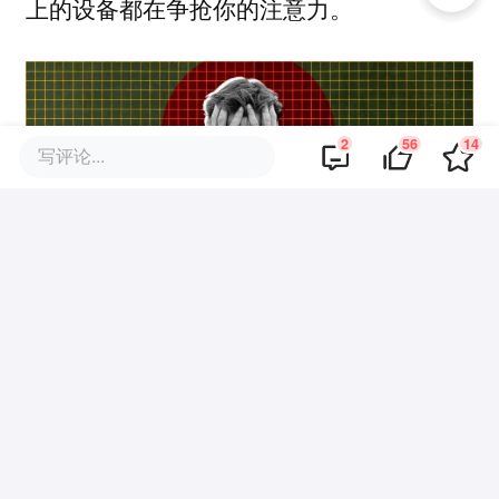
上的设备都在争抢你的注意力。
2
56
14
写评论...
图｜Futurism
而背后更深的地方，则是一种「AI 伪需
求」的泛滥。