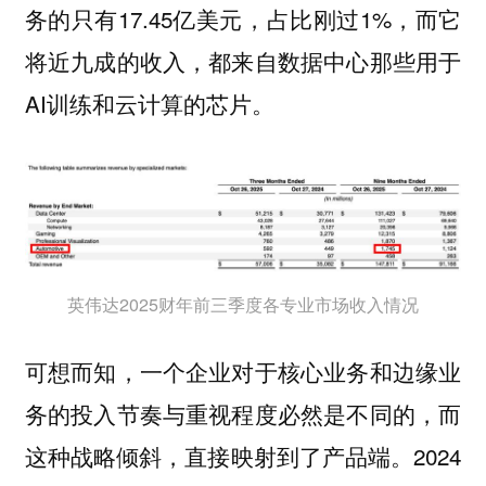
务的只有17.45亿美元，占比刚过1%，而它
将近九成的收入，都来自数据中心那些用于
AI训练和云计算的芯片。
英伟达2025财年前三季度各专业市场收入情况
可想而知，一个企业对于核心业务和边缘业
务的投入节奏与重视程度必然是不同的，而
这种战略倾斜，直接映射到了产品端。2024