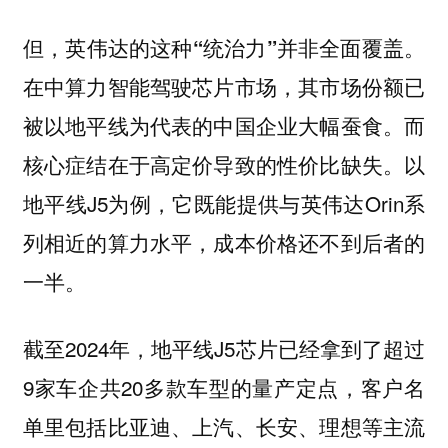
但，
英伟达的这种“统治力”并非全面覆盖。
在中算力智能驾驶芯片市场，其市场份额已
被以地平线为代表的中国企业大幅蚕食。而
以
核心症结在于高定价导致的性价比缺失。
地平线J5为例，它既能提供与英伟达Orin系
列相近的算力水平，成本价格还不到后者的
一半。
截至2024年，地平线J5芯片已经拿到了超过
9家车企共20多款车型的量产定点，客户名
单里包括比亚迪、上汽、长安、理想等主流