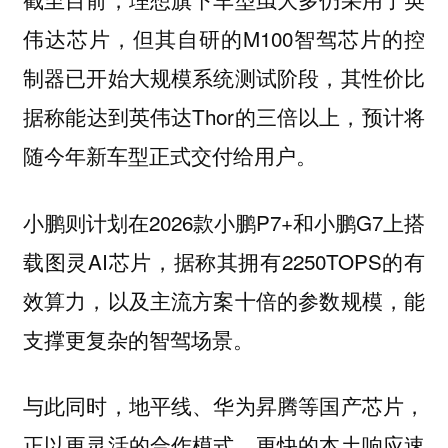
伟达芯片，但其自研的M100智驾芯片的控
制器已开始大规模系统测试阶段，其性价比
据称能达到英伟达Thor的三倍以上，预计将
随今年新车型正式交付给用户。
小鹏则计划在2026款小鹏P7+和小鹏G7上搭
载图灵AI芯片，据称其拥有2250TOPS的有
效算力，以及主流方案十倍的参数规模，能
支撑更复杂的智驾场景。
与此同时，地平线、华为昇腾等国产芯片，
正以更灵活的合作模式、更快的本土响应速