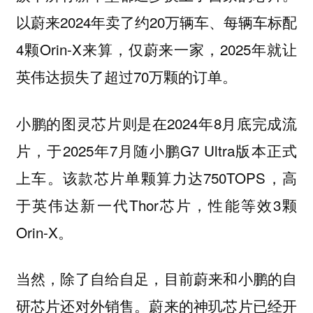
以蔚来2024年卖了约20万辆车、每辆车标配
4颗Orin-X来算，仅蔚来一家，2025年就让
英伟达损失了超过70万颗的订单。
小鹏的图灵芯片则是在2024年8月底完成流
片，于2025年7月随小鹏G7 Ultra版本正式
上车。该款芯片单颗算力达750TOPS，高
于英伟达新一代Thor芯片，性能等效3颗
Orin-X。
当然，除了自给自足，目前蔚来和小鹏的自
研芯片还对外销售。蔚来的神玑芯片已经开