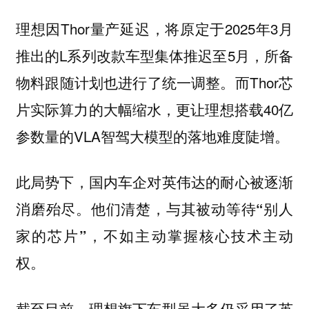
理想因Thor量产延迟，将原定于2025年3月
推出的L系列改款车型集体推迟至5月，所备
物料跟随计划也进行了统一调整。而Thor芯
片实际算力的大幅缩水，更让理想搭载40亿
参数量的VLA智驾大模型的落地难度陡增。
此局势下，国内车企对英伟达的耐心被逐渐
消磨殆尽。他们清楚，与其被动等待“别人
家的芯片”，不如主动掌握核心技术主动
权。
截至目前，理想旗下车型虽大多仍采用了英