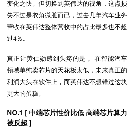
变化之快。但切换到英伟达的视角，这点损
失不过是衣角微脏而已，过去几年汽车业务
营收在英伟达整体营收中的占比最多也不超
过4％。
真正让黄仁勋感到头疼的是， 在智能汽车
领域单纯卖芯片的天花板太低，未来真正的
利润大头在软件上，而英伟达不想错过这块
更大的蛋糕。
NO.1 [ 中端芯片性价比低 高端芯片算力
被反超 ]