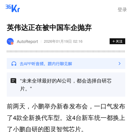
离岗
登录
英伟达正在被中国车企抛弃
AutoReport
2026年01月19日 02:16
“未来全球最好的AI公司，都会选择自研芯
片。”
前两天，小鹏举办新春发布会，一口气发布
了4款全新换代车型。这4台新车统一都换上
了小鹏自研的图灵智驾芯片。