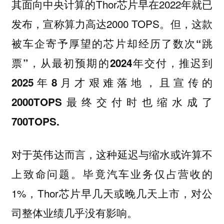
其面向中央计算的Thor芯片早在2022年就已
发布，宣称算力高达2000 TOPS。
但，这款
被车企寄予厚望的芯片却经历了数次“跳
票”，从最初预期的2024年交付，推迟到
2025年8月才艰难落地，且宣传的
2000TOPS最终交付时也缩水成了
700TOPS.
对于英伟达而言，这种延迟与缩水或许算不
上致命问题。毕竟汽车业务仅占营收的
1%，Thor芯片早几天或晚几天上市，对公
司整体业绩几乎没有影响。