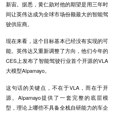
新宙。据悉，黄仁勋对他的期望是用三年时
间让英伟达成为全球市场份额最大的智能驾
驶供应商。
现在来看，这个目标基本已经没有实现的可
能。英伟达又重新调整了方向，他们今年的
CES上发布了智能驾驶行业首个开源的VLA
大模型Alpamayo。
这句话的关键点，不在于VLA，而在于开
源。Alpamayo提供了一套完整的底层模
型，理论上哪些不具备全栈自研能力的车企