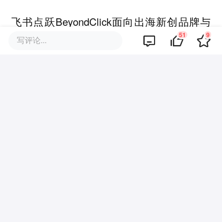
飞书点跃BeyondClick面向出海新创品牌与
51
9
国内成熟品牌的不同需求，在策略洞察、运
写评论...
营优化、数字创意、品牌营销、数字技术等
方面，为企业提供 “数据驱动、策略支撑、
落地见效” 的全球化营销解决方案。依托深
度行业洞察、全链路营销能力与跨区域运营
经验，帮助品牌高效触达海外市场与消费
者，塑造全球影响力。
同时，飞书点跃BeyondClick现已构建了一
站式全球营销管理平台，以数字化与AI技术