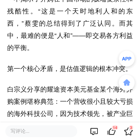
残酷性。“这是一个天时地利人和的东
西，”
的总结得到了广泛认同。而其
蔡雯
中，最难的便是“人和”——即交易各方利益
的平衡。
第一个核心矛盾，是估值逻辑的根本冲突。
分享的耀途资本美元基金某个海外并
白宗义
购案例堪称典范：一个营收很小且较大亏损
的海外科技公司，因为技术领先，被产业巨
头以5.4亿美金收购，并且收购方还主动为
14
3
写评论...
创始团队追加1亿美金的激励。这种“奔着技