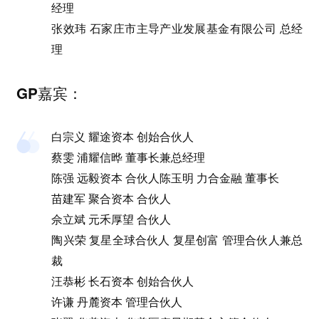
经理
张效玮 石家庄市主导产业发展基金有限公司 总经
理
GP嘉宾：
白宗义 耀途资本 创始合伙人
蔡雯 浦耀信晔 董事长兼总经理
陈强 远毅资本 合伙人陈玉明 力合金融 董事长
苗建军 聚合资本 合伙人
佘立斌 元禾厚望 合伙人
陶兴荣 复星全球合伙人 复星创富 管理合伙人兼总
裁
汪恭彬 长石资本 创始合伙人
许谦 丹麓资本 管理合伙人