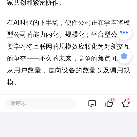
家共创和紧密协作。
在AI时代的下半场，硬件公司正在学着将模
型公司的能力内化、规模化；平台型公司则
要学习将互联网的规模效应转化为对新交互
的争夺——不久的未来，竞争的焦点可能将
从用户数量，走向设备的数量以及调用规
模。
12
2
本文来自微信公众号
“中国企业家杂
写评论...
志”（ID：iceo-com-cn）
，作者：闫俊文，
编辑：何伊凡 李原，36氪经授权发布。