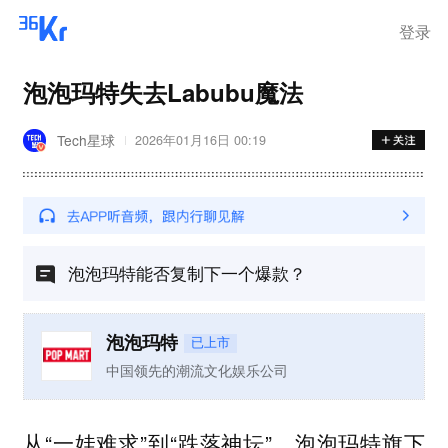
离岗
登录
泡泡玛特失去Labubu魔法
Tech星球
2026年01月16日 00:19
泡泡玛特能否复制下一个爆款？
泡泡玛特
已上市
中国领先的潮流文化娱乐公司
从“一娃难求”到“跌落神坛”，泡泡玛特旗下