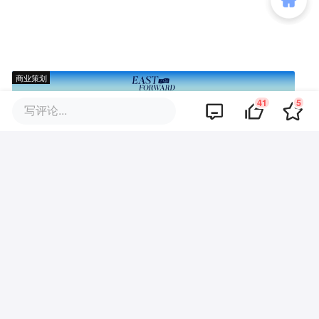
商业策划
41
5
写评论...
商务合作
关于我们
加入我们
联系我们
城市加盟
寻求报道
我要入驻
投资者关系
违法和不良信息、未成年人保护举报电话：010-89650707
举报邮箱：jubao@36kr.com 网上有害信息举报
© 2011~
2026
北京多氪信息科技有限公司 |
京ICP备12031756号-6
|
京ICP证150143号
| 京公网安备11010502057322号