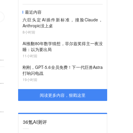
最近内容
六巨头定AI插件新标准，撞脸Claude，
Anthropic没上桌
8小时前
AI推翻80年数学猜想，菲尔兹奖得主一夜没
睡：以为要出局
11小时前
刚刚，GPT-5.6全员免费！下一代巨兽Astra
打响闪电战
19小时前
阅读更多内容，狠戳这里
36氪AI测评