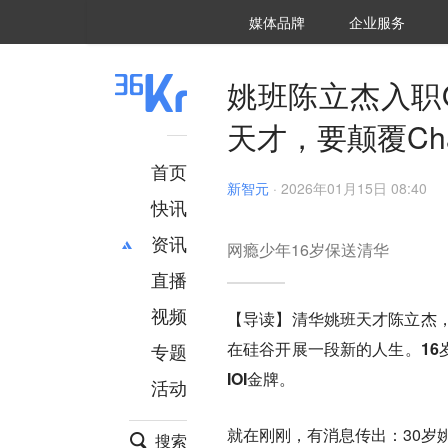
36氪Auto
数字时氪
企业号
未来消费
智能涌现
未来城市
启动Power on
媒体品牌
企业服务
企服点评
36氪出海
36氪研究院
潮生TIDE
36氪企服点评
36Kr研究院
36氪财经
职场bonus
36碳
后浪研究所
36Kr创新咨询
暗涌Waves
硬氪
氪睿研究院
姚班陈立杰入职O
天才，要颠覆Cha
首页
新智元
·
2026年01月15日 08:40
快讯
资讯
网瘾少年16岁保送清华
直播
最新
推荐
创投
财经
视频
【导读】清华姚班天才陈立杰，
汽车
AI
在硅谷开展一段新的人生。16
专题
科技
项目推荐
IOI金牌。
活动
专精特新
安徽
就在刚刚，有消息传出：30岁姚
搜索