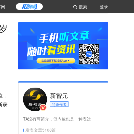
评网
搜索
登录
岁
新智元
位，
斩获
特邀作者
TA没有写简介，但内敛也是一种表达
发表文章
5108
篇