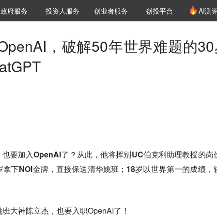
创投发布
项目推荐
核心服务
LP源计划
政府服务
投资人服务
创业者服务
创投平台
AI测
36氪Pro
VClub
VClub投资机构库
创投氪堂
城市之窗
投资机构职位推介
企业入驻
投资人认证
penAI，破解50年世界难题的30
tGPT
也要加入OpenAI了？从此，他将挥别UC伯克利助理教授的岗
岁拿下NOI金牌，直接保送清华姚班；18岁以世界第一的成绩，
班大神陈立杰，也要入职OpenAI了！