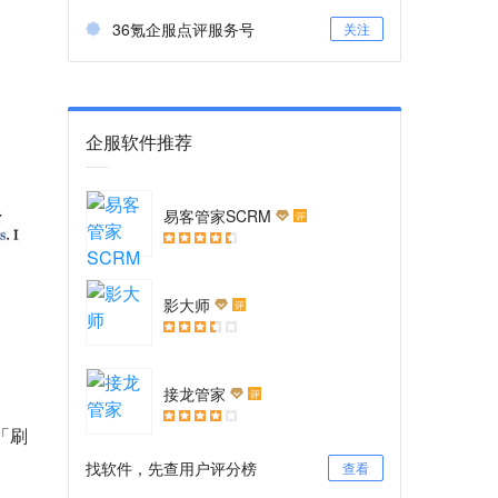
36氪企服点评服务号
关注
企服软件推荐
易客管家SCRM
评
影大师
评
接龙管家
评
「刷
找软件，先查用户评分榜
查看