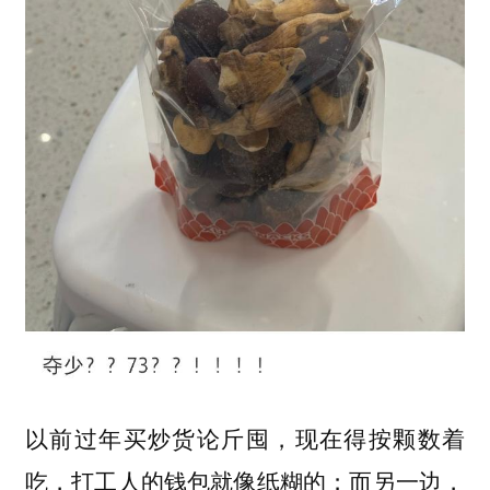
以前过年买炒货论斤囤，现在得按颗数着
吃，打工人的钱包就像纸糊的；而另一边，