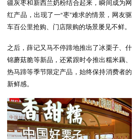
疆灰枣和新西兰奶粉结合起来，瞬间成为网
红产品，出现了一“枣”难求的情景，网友驱
车百公里抢购、门店限购的场景屡见不鲜。
之后，薛记又马不停蹄地推出了冰栗子、什
锦蘑菇脆等新品，还紧跟时令推出糯米藕、
热马蹄等季节限定产品，始终保持消费者的
新鲜感。