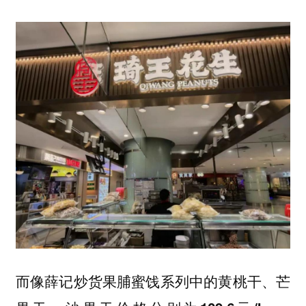
而像薛记炒货果脯蜜饯系列中的
黄桃干、芒