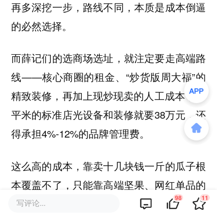
再多深挖一步，路线不同，
本质是成本倒逼
的必然选择。
而薛记们的选商场选址，就注定要走高端路
线——核心商圈的租金、“炒货版周大福”的
精致装修，再加上现炒现卖的人工成本，80
平米的标准店光设备和装修就要38万元，还
得承担4%-12%的品牌管理费。
这么高的成本，靠卖十几块钱一斤的瓜子根
本覆盖不了，只能靠高端坚果、网红单品的
98
11
高毛利撑着。
写评论...