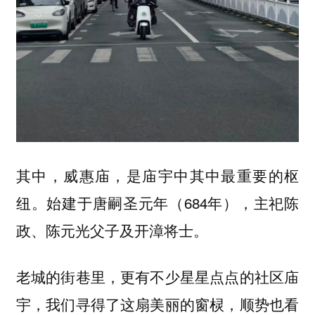
其中，
，是庙宇中其中最重要的枢
威惠庙
纽。始建于唐嗣圣元年（684年），主祀陈
政、陈元光父子及开漳将士。
老城的街巷里，更有不少星星点点的社区庙
宇，我们寻得了这扇美丽的窗棂，顺势也看