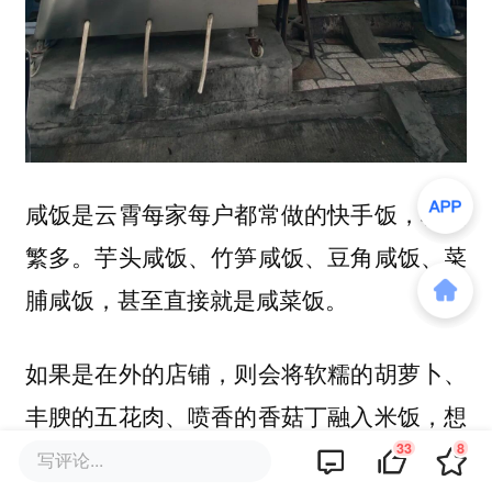
咸饭是云霄每家每户都常做的快手饭，种类
繁多。芋头咸饭、竹笋咸饭、豆角咸饭、菜
脯咸饭，甚至直接就是咸菜饭。
如果是在外的店铺，则会将软糯的胡萝卜、
丰腴的五花肉、喷香的香菇丁融入米饭，想
33
8
一想这喷香的味道，我就已经饿了。
写评论...