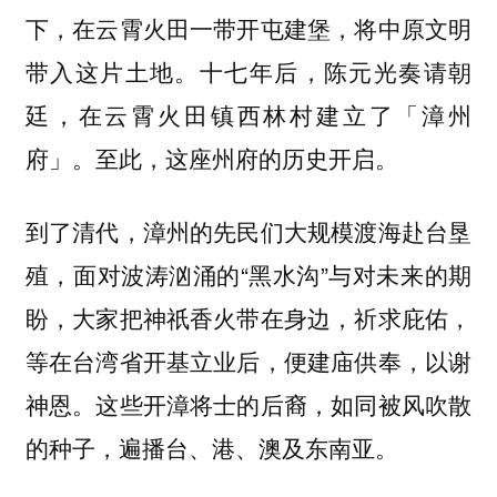
下，在云霄火田一带开屯建堡，将中原文明
带入这片土地。十七年后，陈元光奏请朝
廷，在云霄火田镇西林村建立了「漳州
府」。至此，这座州府的历史开启。
到了清代，漳州的先民们大规模渡海赴台垦
殖，面对波涛汹涌的“黑水沟”与对未来的期
盼，大家把神祇香火带在身边，祈求庇佑，
等在台湾省开基立业后，便建庙供奉，以谢
神恩。这些开漳将士的后裔，如同被风吹散
的种子，遍播台、港、澳及东南亚。