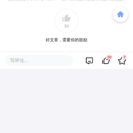
30
好文章，需要你的鼓励
30
7
品牌专题
写评论...
你可能也喜欢这些文章
中专生手搓、引发好莱坞寻人的
爆款AI剧，要出互动影游，AI剧
尽头是游戏？