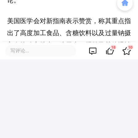
美国医学会对新指南表示赞赏，称其重点指
出了高度加工食品、含糖饮料以及过量钠摄
入在推动心脏病、糖尿病、肥胖及其他慢性
18
10
写评论...
疾病方面所起的作用。
而行业核心的争议焦点在于红肉、饱和脂
肪。
世卫组织2023年新版指南强烈建议用不饱和
脂肪酸替代饱和脂肪酸，与美国指南对红
肉、黄油的“宽容态度”形成鲜明对比。