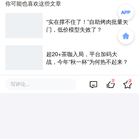
你可能也喜欢这些文章
“实在撑不住了！”自助烤肉批量关
门，低价模型失效了？
超20+茶咖入局，平台加码大
战，今年“秋一杯”为何热不起来？
7
2
写评论...
安踏看上的韩流巨头，要在中
国“五年开百店”
粉丝百万也难逃关店，红人服饰
为何越做越难？