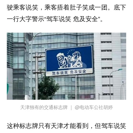
驶乘客说笑，乘客捂着肚子笑成一团。底下
一行大字警示“驾车说笑 危及安全”。
天津独有的交通标志牌 ｜ @电动车公社胡婷
这种标志牌只有天津才能看到，但驾车说笑