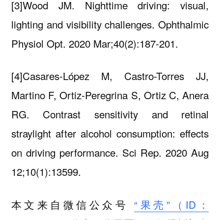
[3]Wood JM. Nighttime driving: visual,
lighting and visibility challenges. Ophthalmic
Physiol Opt. 2020 Mar;40(2):187-201.
[4]Casares-López M, Castro-Torres JJ,
Martino F, Ortiz-Peregrina S, Ortiz C, Anera
RG. Contrast sensitivity and retinal
straylight after alcohol consumption: effects
on driving performance. Sci Rep. 2020 Aug
12;10(1):13599.
本文来自微信公众号
“果壳”（ID：