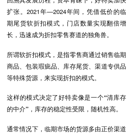
扩张。2021年—2024年间，凭借低价的临
期尾货软折扣模式，门店数量实现翻倍增
长，迅速成为折扣零售赛道的独角兽。
所谓软折扣模式，是指零售商通过销售临期
商品、包装瑕疵品、库存尾货、渠道专供品
等特殊货源，来实现折扣的模式。
这样的模式决定了好特卖像是一个“清库存
的中介”，库存的稳定性受限，随机性高。
通常情况下，临期市场的货源多由正价渠道