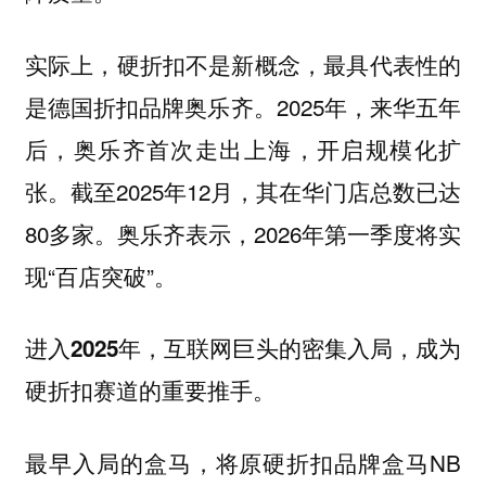
实际上，硬折扣不是新概念，最具代表性的
是德国折扣品牌奥乐齐。2025年，来华五年
后，奥乐齐首次走出上海，开启规模化扩
张。截至2025年12月，其在华门店总数已达
80多家。奥乐齐表示，2026年第一季度将实
现“百店突破”。
进入2025年，互联网巨头的密集入局，成为
硬折扣赛道的重要推手。
最早入局的盒马，将原硬折扣品牌盒马NB