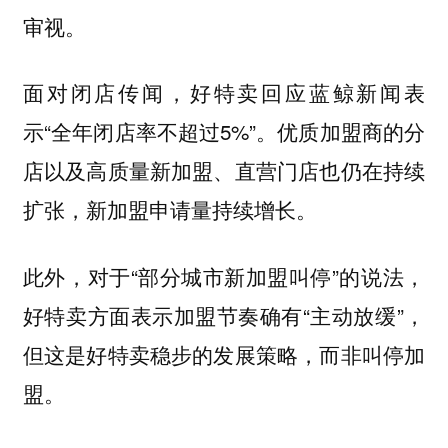
审视。
面对闭店传闻，好特卖回应蓝鲸新闻表
示“全年闭店率不超过5%”。优质加盟商的分
店以及高质量新加盟、直营门店也仍在持续
扩张，新加盟申请量持续增长。
此外，对于“部分城市新加盟叫停”的说法，
好特卖方面表示加盟节奏确有“主动放缓”，
但这是好特卖稳步的发展策略，而非叫停加
盟。