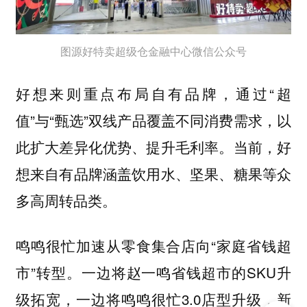
图源好特卖超级仓金融中心微信公众号
好想来则重点布局自有品牌，通过“超
值”与“甄选”双线产品覆盖不同消费需求，以
此扩大差异化优势、提升毛利率。当前，好
想来自有品牌涵盖饮用水、坚果、糖果等众
多高周转品类。
鸣鸣很忙加速从零食集合店向“家庭省钱超
市”转型。一边将赵一鸣省钱超市的SKU升
级拓宽，一边将鸣鸣很忙3.0店型升级，新