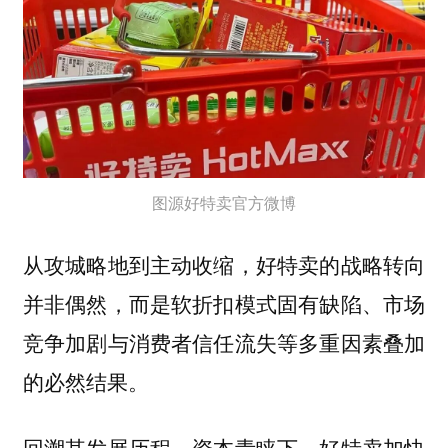
图源好特卖官方微博
从攻城略地到主动收缩，好特卖的战略转向
并非偶然，而是软折扣模式固有缺陷、市场
竞争加剧与消费者信任流失等多重因素叠加
的必然结果。
回溯其发展历程，资本青睐下，好特卖加快