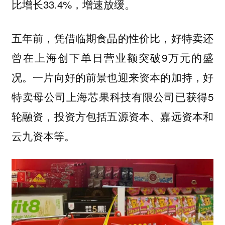
比增长33.4%，增速放缓。
五年前，凭借临期食品的性价比，好特卖还
曾在上海创下单日营业额突破9万元的盛
况。一片向好的前景也迎来资本的加持，好
特卖母公司上海芯果科技有限公司已获得5
轮融资，投资方包括五源资本、嘉远资本和
云九资本等。