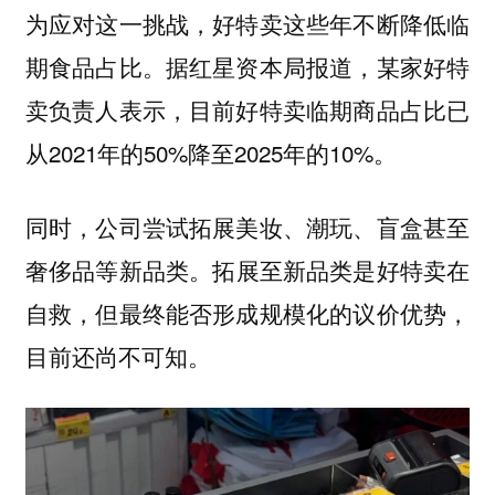
为应对这一挑战，好特卖这些年不断降低临
期食品占比。据红星资本局报道，某家好特
卖负责人表示，目前好特卖临期商品占比已
从2021年的50%降至2025年的10%。
同时，公司尝试拓展美妆、潮玩、盲盒甚至
奢侈品等新品类。
拓展至新品类是好特卖在
自救，但最终能否形成规模化的议价优势，
目前还尚不可知。