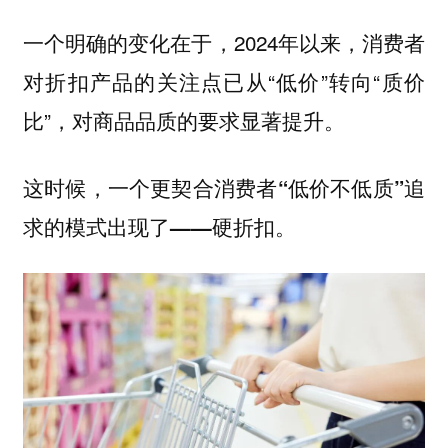
一个明确的变化在于，2024年以来，消费者
对折扣产品的关注点已从“低价”转向“质价
比”，对商品品质的要求显著提升。
这时候，一个更契合消费者“低价不低质”追
求的模式出现了——硬折扣。