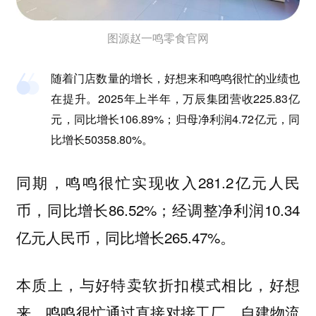
图源赵一鸣零食官网
随着门店数量的增长，好想来和鸣鸣很忙的业绩也
在提升。2025年上半年，万辰集团营收225.83亿
元，同比增长106.89%；归母净利润4.72亿元，同
比增长50358.80%。
同期，鸣鸣很忙实现收入281.2亿元人民
币，同比增长86.52%；经调整净利润10.34
亿元人民币，同比增长265.47%。
本质上，与好特卖软折扣模式相比，好想
来、鸣鸣很忙通过直接对接工厂，自建物流