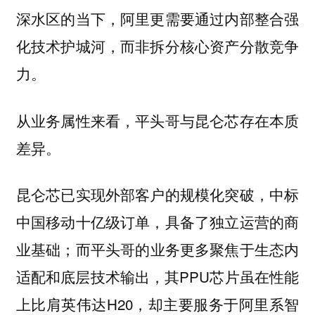
深水区的当下，阿里更需要通过内部整合强
化技术护城河，而非拆分核心资产分散竞争
力。
从业务属性来看，平头哥与昆仑芯存在本质
差异。
昆仑芯已实现外部客户的规模化突破，中标
中国移动十亿级订单，具备了独立运营的商
业基础；而平头哥的业务更多聚焦于生态内
适配和底层技术输出，其PPU芯片虽在性能
上比肩英伟达H20，却主要服务于阿里系智