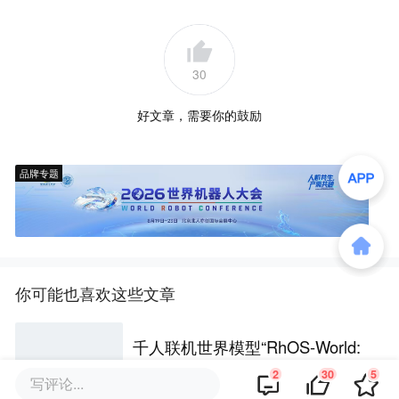
30
好文章，需要你的鼓励
品牌专题
你可能也喜欢这些文章
千人联机世界模型“RhOS-World:
Khora”正式发布
2
30
5
写评论...