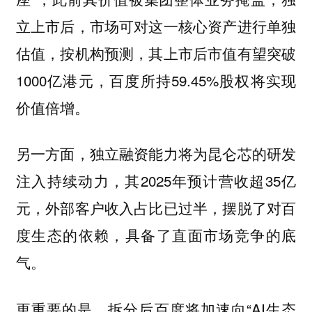
立上市后，市场可对这一核心资产进行单独
估值，按机构预测，其上市后市值有望突破
1000亿港元，百度所持59.45%股权将实现
价值倍增。
另一方面，独立融资能力将为昆仑芯的研发
注入持续动力，其2025年预计营收超35亿
元，外部客户收入占比已过半，摆脱了对百
度生态的依赖，具备了直面市场竞争的底
气。
更重要的是，拆分后百度将加速向“AI生态