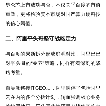
昆仑芯上市成功与否，不仅关乎百度的市值
重塑，更将检验资本市场对国产算力硬科技
的信心阈值。
二、阿里平头哥坚守战略定力
与百度的果断拆分形成鲜明对比，阿里巴巴
对平头哥的“圈养”策略，同样有着深刻的战
略考量。
自吴泳铭接任CEO后，阿里叫停了包括阿里
云在内的多个分拆计划，转而强调核心业务