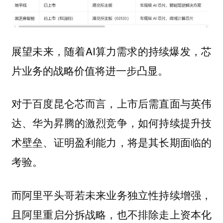
展望未来，随着AI算力需求的持续爆发，芯
片业务的战略价值将进一步凸显。
对于百度昆仑芯而言，上市后需直面与英伟
达、华为昇腾的激烈竞争，如何持续提升技
术壁垒、证明盈利能力，将是其长期面临的
考验。
而阿里平头哥若未来业务独立性持续增强，
且阿里重启分拆战略，也不排除走上资本化