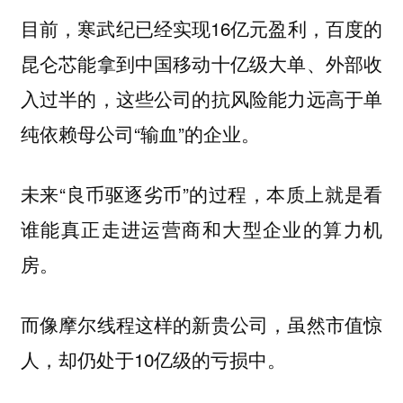
目前，寒武纪已经实现16亿元盈利，百度的
昆仑芯能拿到中国移动十亿级大单、外部收
入过半的，这些公司的抗风险能力远高于单
纯依赖母公司“输血”的企业。
未来“良币驱逐劣币”的过程，本质上就是看
谁能真正走进运营商和大型企业的算力机
房。
而像摩尔线程这样的新贵公司，虽然市值惊
人，却仍处于10亿级的亏损中。