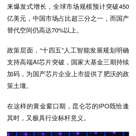
来爆发式增长，全球市场规模预计突破450
亿美元，中国市场占比超三分之一，而国产
替代空间仍高达70%以上。
政策层面，“十四五”人工智能发展规划明确
支持高端AI芯片突破，国家大基金三期持续
加码，为国产芯片企业上市提供了肥沃的政
策土壤。
在这样的黄金窗口期，昆仑芯的IPO既恰逢
其时，又极具行业标杆意义。