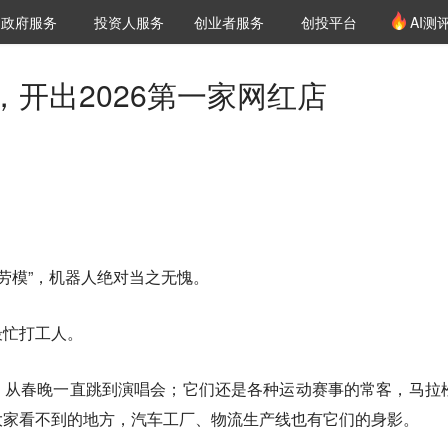
创投发布
项目推荐
核心服务
LP源计划
政府服务
投资人服务
创业者服务
创投平台
AI测
36氪Pro
VClub
VClub投资机构库
创投氪堂
城市之窗
投资机构职位推介
企业入驻
投资人认证
开出2026第一家网红店
度劳模”，机器人绝对当之无愧。
最忙打工人
。
，从春晚一直跳到演唱会；它们还是各种运动赛事的常客，马拉
大家看不到的地方，汽车工厂、物流生产线也有它们的身影。