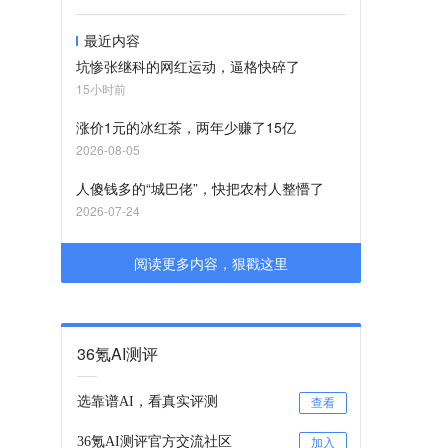
最近内容
坑惨张继科的网红运动，逼格快碎了
15小时前
涨价1元的冰红茶，两年少赚了15亿
2026-08-05
人傻钱多的“城巴佬”，快把农村人整懵了
2026-07-24
阅读更多内容，狠戳这里
36氪AI测评
选靠谱AI，看真实评测
查看
。
36氪AI测评官方交流社区
加入