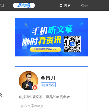
评网
搜索
登录
金错刀
特邀作者
松、
科技商业观察家，爆品战略提出者
发表文章
598
篇