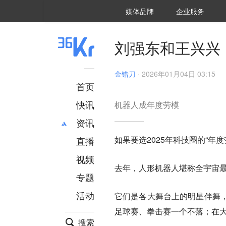
36氪Auto
数字时氪
企业号
未来消费
智能涌现
未来城市
启动Power on
媒体品牌
企业服务
企服点评
36氪出海
36氪研究院
潮生TIDE
36氪企服点评
36Kr研究院
36氪财经
职场bonus
36碳
后浪研究所
36Kr创新咨询
暗涌Waves
硬氪
氪睿研究院
刘强东和王兴兴，
金错刀
·
2026年01月04日 03:15
首页
快讯
机器人成年度劳模
资讯
如果要选2025年科技圈的“年
直播
最新
推荐
创投
财经
视频
去年，人形机器人堪称
全宇宙
汽车
AI
专题
科技
项目推荐
活动
它们是各大舞台上的明星伴舞
专精特新
安徽
足球赛、拳击赛一个不落；在
搜索