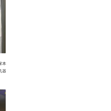
家本
机器