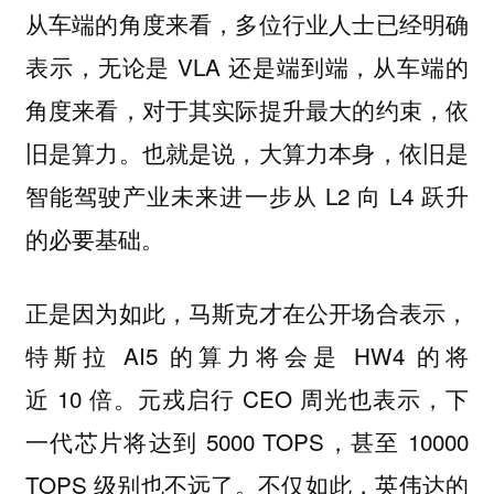
从车端的角度来看，多位行业人士已经明确
表示，无论是 VLA 还是端到端，从车端的
角度来看，对于其实际提升最大的约束，依
旧是算力。也就是说，大算力本身，依旧是
智能驾驶产业未来进一步从 L2 向 L4 跃升
的必要基础。
正是因为如此，马斯克才在公开场合表示，
特斯拉 AI5 的算力将会是 HW4 的将
近 10 倍。元戎启行 CEO 周光也表示，下
一代芯片将达到 5000 TOPS，甚至 10000
TOPS 级别也不远了。不仅如此，英伟达的