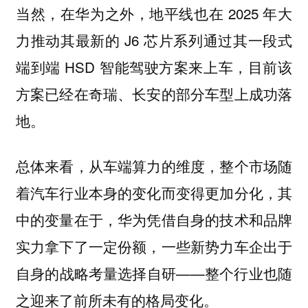
当然，在华为之外，地平线也在 2025 年大
力推动其最新的 J6 芯片系列通过其一段式
端到端 HSD 智能驾驶方案来上车，目前该
方案已经在奇瑞、长安的部分车型上成功落
地。
总体来看，从车端算力的维度，整个市场随
着汽车行业本身的变化而变得更加分化，其
中的变量在于，华为凭借自身的技术和品牌
实力拿下了一定份额，一些新势力车企出于
自身的战略考量选择自研——整个行业也随
之迎来了前所未有的格局变化。