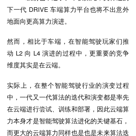
下一代 DRIVE 车端算力平台也将不出意外
地面向更高算力演进。
然而，相比于车端，在智能驾驶玩家们推
动 L2 向 L4 演进的过程中，更重要的竞争
维度其实是在云端。
实际上，在整个智能驾驶行业的演变过程
中，一代又一代算法的迭代和演变都是率先
在云端进行尝试、训练和部署，因此云端算
力本身才是智能驾驶算法进化的关键基石，
而更大的云端算力同样也是也是未来算法迭