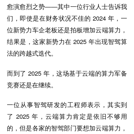
愈演愈烈之势——其中一位行业人士告诉我
们，即使是在财务状况不佳的 2024 年，一
位新势力车企老板还是拍板增加云端算力，
结果是，这家新势力在 2025 年出现智驾算
法的跨越式迭代。
而到了 2025 年，这场基于云端的算力军备
竞赛还是在继续。
一位从事智驾研发的工程师表示，其实到
了 2025 年，云端算力肯定是依旧不够用
的，但是各家的智驾部门要想加云端算力，