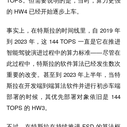
TOPS。但需要说明的是，当时，算力更强
的 HW4 已经开始逐步上车。
事实上，在特斯拉的时间线里，自 2019 年
到 2023 年，这 144 TOPS 一直是它在推进
智能驾驶演进过程中的算力标准——尽管在
此过程中，特斯拉的软件算法已经发生数次
重要的改变。甚至到 2023 年上半年，当特
斯拉在开发端到端算法软件并进行初步车端
部署的时候，其优先部署对象依旧是 144
TOPS 的 HW3。
不过，在特斯拉在持续推进 FSD 的算法框