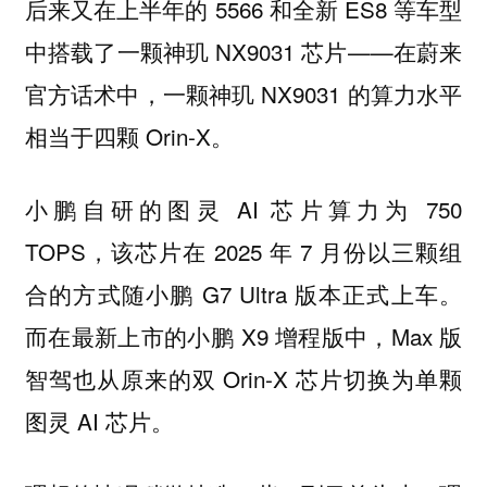
后来又在上半年的 5566 和全新 ES8 等车型
中搭载了一颗神玑 NX9031 芯片——在蔚来
官方话术中，一颗神玑 NX9031 的算力水平
相当于四颗 Orin-X。
小鹏自研的图灵 AI 芯片算力为 750
TOPS，该芯片在 2025 年 7 月份以三颗组
合的方式随小鹏 G7 Ultra 版本正式上车。
而在最新上市的小鹏 X9 增程版中，Max 版
智驾也从原来的双 Orin-X 芯片切换为单颗
图灵 AI 芯片。