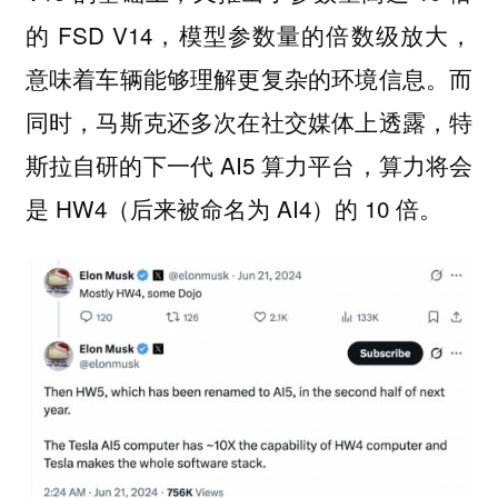
的 FSD V14，模型参数量的倍数级放大，
意味着车辆能够理解更复杂的环境信息。而
同时，马斯克还多次在社交媒体上透露，特
斯拉自研的下一代 AI5 算力平台，算力将会
是 HW4（后来被命名为 AI4）的 10 倍。