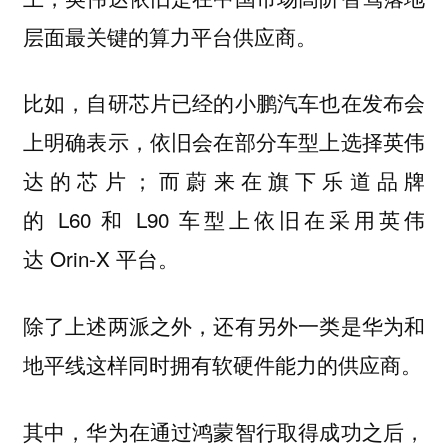
层面最关键的算力平台供应商。
比如，自研芯片已经的小鹏汽车也在发布会
上明确表示，依旧会在部分车型上选择英伟
达的芯片；而蔚来在旗下乐道品牌
的 L60 和 L90 车型上依旧在采用英伟
达 Orin-X 平台。
除了上述两派之外，还有另外一类是华为和
地平线这样同时拥有软硬件能力的供应商。
其中，华为在通过鸿蒙智行取得成功之后，