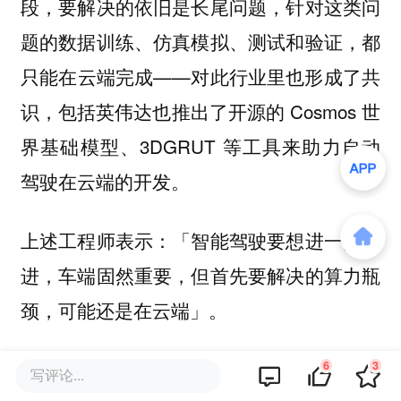
段，要解决的依旧是长尾问题，针对这类问
题的数据训练、仿真模拟、测试和验证，都
只能在云端完成——对此行业里也形成了共
识，包括英伟达也推出了开源的 Cosmos 世
界基础模型、3DGRUT 等工具来助力自动
驾驶在云端的开发。
上述工程师表示：「智能驾驶要想进一步演
进，车端固然重要，但首先要解决的算力瓶
颈，可能还是在云端」。
等待一个 L2 到 L4 的质变点
6
3
写评论...