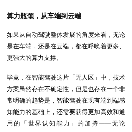
算力瓶颈，从车端到云端
如果从自动驾驶整体发展的角度来看，无论
是在车端，还是在云端，都在呼唤着更多、
更强大的算力支撑。
毕竟，在智能驾驶这片「无人区」中，技术
方案虽然存在不确定性，但是也存在一个非
常明确的趋势是，智能驾驶在现有端到端感
知能力的基础上，还需要获得更加高效和通
用的「世界认知能力」的加持——无论