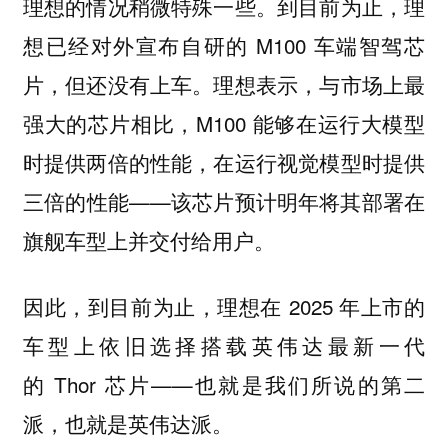
理想的情况稍微特殊一些。到目前为止，理
想已经对外宣布自研的 M100 车端智驾芯
片，但还没有上车。理想表示，与市场上最
强大的芯片相比，M100 能够在运行大模型
时提供两倍的性能，在运行视觉模型时提供
三倍的性能——该芯片预计明年将其部署在
旗舰车型上并交付给用户。
因此，到目前为止，理想在 2025 年上市的
车型上依旧选择搭载英伟达最新一代
的 Thor 芯片——也就是我们所说的第二
派，也就是英伟达派。